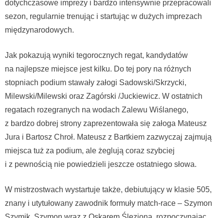
dotychczasowe imprezy i bardzo intensywnie przepracowali
sezon, regularnie trenując i startując w dużych imprezach
międzynarodowych.
Jak pokazują wyniki tegorocznych regat, kandydatów
na najlepsze miejsce jest kilku. Do tej pory na różnych
stopniach podium stawały załogi Sadowski/Skrzycki,
Milewski/Milewski oraz Zagórski /Juckiewicz. W ostatnich
regatach rozegranych na wodach Zalewu Wiślanego,
z bardzo dobrej strony zaprezentowała się załoga Mateusz
Jura i Bartosz Chroł. Mateusz z Bartkiem zazwyczaj zajmują
miejsca tuż za podium, ale żeglują coraz szybciej
i z pewnością nie powiedzieli jeszcze ostatniego słowa.
W mistrzostwach wystartuje także, debiutujący w klasie 505,
znany i utytułowany zawodnik formuły match-race – Szymon
Szymik. Szymon wraz z Oskarem Ślezioną, rozpoczynając