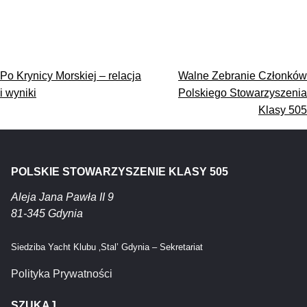
Nawigacja
Po Krynicy Morskiej – relacja
Walne Zebranie Członków
wpisu
i wyniki
Polskiego Stowarzyszenia
Klasy 505
POLSKIE STOWARZYSZENIE KLASY 505
Aleja Jana Pawła II 9
81-345 Gdynia
Siedziba Yacht Klubu ‚Stal’ Gdynia – Sekretariat
Polityka Prywatności
SZUKAJ