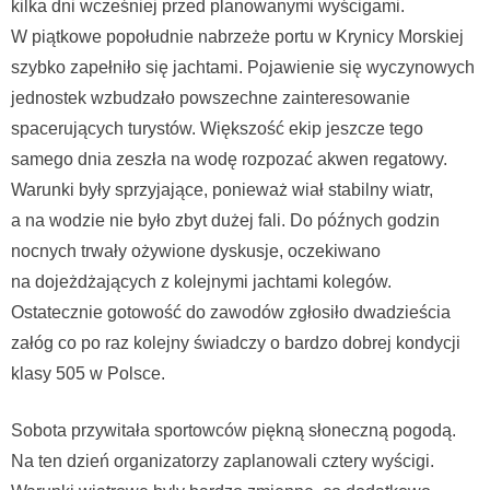
kilka dni wcześniej przed planowanymi wyścigami.
W piątkowe popołudnie nabrzeże portu w Krynicy Morskiej
szybko zapełniło się jachtami. Pojawienie się wyczynowych
jednostek wzbudzało powszechne zainteresowanie
spacerujących turystów. Większość ekip jeszcze tego
samego dnia zeszła na wodę rozpozać akwen regatowy.
Warunki były sprzyjające, ponieważ wiał stabilny wiatr,
a na wodzie nie było zbyt dużej fali. Do późnych godzin
nocnych trwały ożywione dyskusje, oczekiwano
na dojeżdżających z kolejnymi jachtami kolegów.
Ostatecznie gotowość do zawodów zgłosiło dwadzieścia
załóg co po raz kolejny świadczy o bardzo dobrej kondycji
klasy 505 w Polsce.
Sobota przywitała sportowców piękną słoneczną pogodą.
Na ten dzień organizatorzy zaplanowali cztery wyścigi.