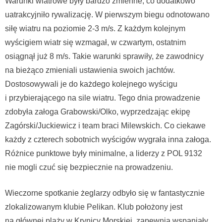
Warunki wiatrowe były bardzo zmienne, co dodatkowo
uatrakcyjniło rywalizację. W pierwszym biegu odnotowano
siłę wiatru na poziomie 2-3 m/s. Z każdym kolejnym
wyścigiem wiatr się wzmagał, w czwartym, ostatnim
osiągnął już 8 m/s. Takie warunki sprawiły, że zawodnicy
na bieżąco zmieniali ustawienia swoich jachtów.
Dostosowywali je do każdego kolejnego wyścigu
i przybierającego na sile wiatru. Tego dnia prowadzenie
zdobyła załoga Grabowski/Olko, wyprzedzając ekipę
Zagórski/Juckiewicz i team braci Milewskich. Co ciekawe
każdy z czterech sobotnich wyścigów wygrała inna załoga.
Różnice punktowe były minimalne, a liderzy z POL 9132
nie mogli czuć się bezpiecznie na prowadzeniu.
Wieczorne spotkanie żeglarzy odbyło się w fantastycznie
zlokalizowanym klubie Pelikan. Klub położony jest
na głównej plaży w Krynicy Morskiej zapewnia wspaniały