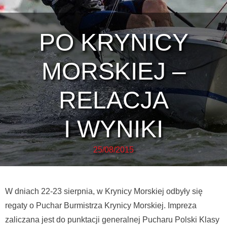
PO KRYNICY
MORSKIEJ –
RELACJA
I WYNIKI
25/08/2015
W dniach 22-23 sierpnia, w Krynicy Morskiej odbyły się
regaty o Puchar Burmistrza Krynicy Morskiej. Impreza
zaliczana jest do punktacji generalnej Pucharu Polski Klasy