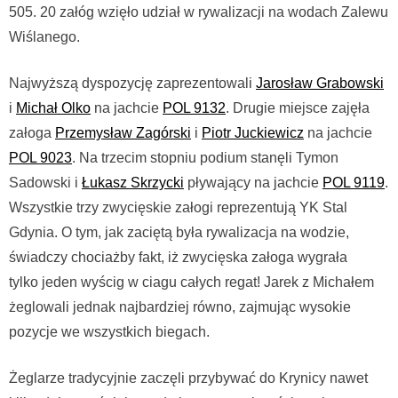
505. 20 załóg wzięło udział w rywalizacji na wodach Zalewu
Wiślanego.
Najwyższą dyspozycję zaprezentowali
Jarosław Grabowski
i
Michał Olko
na jachcie
POL 9132
. Drugie miejsce zajęła
załoga
Przemysław Zagórski
i
Piotr Juckiewicz
na jachcie
POL 9023
. Na trzecim stopniu podium stanęli Tymon
Sadowski i
Łukasz Skrzycki
pływający na jachcie
POL 9119
.
Wszystkie trzy zwycięskie załogi reprezentują YK Stal
Gdynia. O tym, jak zaciętą była rywalizacja na wodzie,
świadczy chociażby fakt, iż zwycięska załoga wygrała
tylko jeden wyścig w ciagu całych regat! Jarek z Michałem
żeglowali jednak najbardziej równo, zajmując wysokie
pozycje we wszystkich biegach.
Żeglarze tradycyjnie zaczęli przybywać do Krynicy nawet