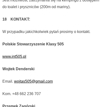
Jest możliwość zatrzymania się na kempingu z dostępem
do toalet i pryszniców (200m od mariny).
18 KONTAKT:
W przypadku jakichkolwiek pytań prosimy o kontakt.
Polskie Stowarzyszenie Klasy 505
www.int505.pl
Wojtek Denderski
Email.
wojtas505@gmail.com
Kom. +48 662 236 707
Przemek Zagórski