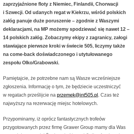
zaprzyjaźnione floty z Niemiec, Finlandii, Chorwacji
i Szwecji. Od udanych regat w Kiekrzu, wśród polskich
załóg panuje duże poruszenie – zgodnie z Waszymi
deklaracjami, na MP możemy spodziewać się nawet 12 –
14 polskich załóg. Zobaczymy ekipy z zagranicy, załogi
stawiające pierwsze kroki w świecie 505, liczymy także
na come-back doświadczonego i utytułowanego
zespołu Olko/Grabowski.
Pamiętajcie, że potrzebne nam są Wasze wcześniejsze
zgłoszenia. Informację o tym, że będziecie uczestniczyć
w regatach prześlijcie na
przemek@int505.pl
. Czas też
najwyższy na rezerwację miejsc hotelowych.
Przypominamy, iż oprócz fantastycznych trofeów
przygotowanych przez firmę Grawer Group mamy dla Was