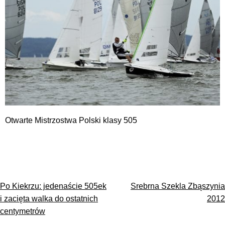
Otwarte Mistrzostwa Polski klasy 505
Nawigacja
Po Kiekrzu: jedenaście 505ek
Srebrna Szekla Zbąszynia
wpisu
i zacięta walka do ostatnich
2012
centymetrów