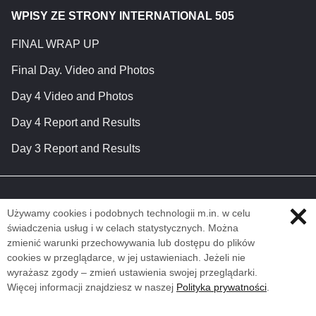
WPISY ZE STRONY INTERNATIONAL 505
FINAL WRAP UP
Final Day. Video and Photos
Day 4 Video and Photos
Day 4 Report and Results
Day 3 Report and Results
Używamy cookies i podobnych technologii m.in. w celu
świadczenia usług i w celach statystycznych. Można
zmienić warunki przechowywania lub dostępu do plików
cookies w przeglądarce, w jej ustawieniach. Jeżeli nie
wyrażasz zgody – zmień ustawienia swojej przeglądarki.
Więcej informacji znajdziesz w naszej
Polityka prywatności
.