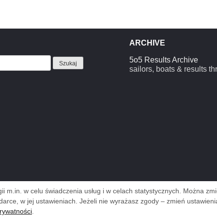
ARCHIVE
5o5 Results Archive
sailors, boats & results t
i m.in. w celu świadczenia usług i w celach statystycznych. Można z
darce, w jej ustawieniach. Jeżeli nie wyrażasz zgody – zmień ustawieni
prywatności
.