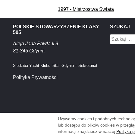
Nawigacja
1997 - Mistrzostwa Świata
wpisu
POLSKIE STOWARZYSZENIE KLASY
SZUKAJ
505
Szukaj:
Aleja Jana Pawła II 9
81-345 Gdynia
Siedziba Yacht Klubu ‚Stal’ Gdynia – Sekretariat
Polityka Prywatności
Używamy cookies i podobnych technologi
lub dostępu do plików cookies w przeglą
informacji znajdziesz w naszej
Polityka 