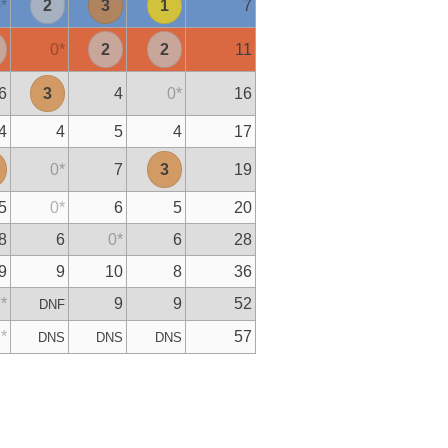
0
*
2
3
1
7
0
*
2
2
11
6
3
4
0
*
16
4
4
5
4
17
0
*
7
3
19
5
0
*
6
5
20
8
6
0
*
6
28
9
9
10
8
36
*
9
9
52
F
DNF
*
57
S
DNS
DNS
DNS