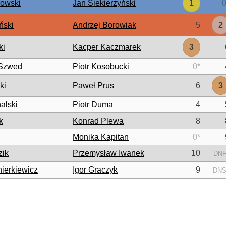
rowski
Jan Siekierzyński
1
ński
Andrzej Borowiak
5
2
ki
Kacper Kaczmarek
3
 Szwed
Piotr Kosobucki
0
*
ki
Paweł Prus
6
3
alski
Piotr Duma
4
k
Konrad Plewa
8
Monika Kapitan
0
*
zik
Przemysław Iwanek
10
DN
ierkiewicz
Igor Graczyk
9
DN