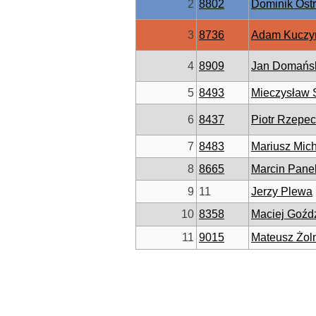
2
8802
Dominik Ost
3
8736
Adam Kuczy
4
8909
Jan Domańs
5
8493
Mieczysław
6
8437
Piotr Rzepec
7
8483
Mariusz Mich
8
8665
Marcin Pane
9
11
Jerzy Plewa
10
8358
Maciej Goźd
11
9015
Mateusz Żoln