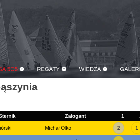
SA 5O5
REGATY
WIEDZA
GALER
bąszynia
Sternik
Załogant
1
órski
Michał Olko
2
1