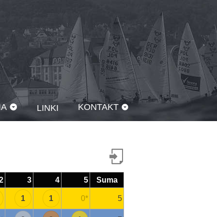
IA
KONTAKT
LINKI
2
3
4
5
Suma
1
1
0
*
5