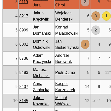
3
9119
2
5
7
*
Jura
Chroł
Jakub
Wojciech
4
8217
6
3
1
Kręciwilk
Denderski
Jan
Konrad
5
8909
5
2
5
Domański
Małachowski
Dominik
Jan
6
8802
3
4
9
Ostrowski
Siekierzyński
Adam
Andrzej
7
8736
7
7
4
Kuczyński
Borowiak
Mariusz
8
8483
Piotr Duma
8
6
11
*
Michalski
Anna
Kacper
9
8437
14
9
6
Zabłocka
Kaczmarek
Jakub
Michał
10
8145
12
*
10
OCS
Kozanko
Wdówka