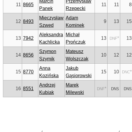
Marcin
Przemysław
11
8665
11
11
8
Panek
Rzepecki
Mieczysław
Adam
12
8493
9
13
15
Szwed
Kominek
Aleksandra
Michał
13
7942
13
*
13
DNF
Kachlicka
Prończuk
Szymon
Mateusz
14
8656
10
12
12
Szymik
Wolszczak
Anna
Jakub
15
8770
15
10
*
DNC
Kozińska
Gąsiorowski
Andrzej
Marek
16
8551
*
DNF
DNS
DNS
Kubiak
Milewski