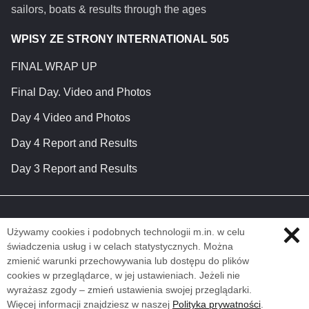
sailors, boats & results through the ages
WPISY ZE STRONY INTERNATIONAL 505
FINAL WRAP UP
Final Day. Video and Photos
Day 4 Video and Photos
Day 4 Report and Results
Day 3 Report and Results
Używamy cookies i podobnych technologii m.in. w celu
świadczenia usług i w celach statystycznych. Można
zmienić warunki przechowywania lub dostępu do plików
cookies w przeglądarce, w jej ustawieniach. Jeżeli nie
wyrażasz zgody – zmień ustawienia swojej przeglądarki.
Więcej informacji znajdziesz w naszej
Polityka prywatności
.