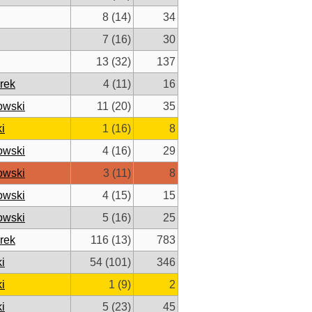
8 (14)
34
7 (16)
30
13 (32)
137
rek
4 (11)
16
owski
11 (20)
35
i
1 (16)
8
owski
4 (16)
29
owski
3 (11)
8
owski
4 (15)
15
owski
5 (16)
25
rek
116 (13)
783
i
54 (101)
346
i
1 (9)
2
i
5 (23)
45