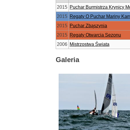
2015
Puchar Burmistrza Krynicy Mo
2015
Regaty O Puchar Mariny Kam
2015
Puchar Zbąszynia
2015
Regaty Otwarcia Sezonu
2006
Mistrzostwa Świata
Galeria