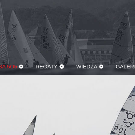
SA 5O5
REGATY
WIEDZA
GALER