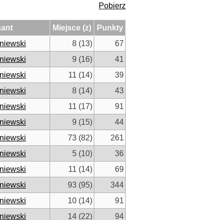
Pobierz
gant
Miejsce (z)
Punkty
niewski
8 (13)
67
niewski
9 (16)
41
niewski
11 (14)
39
niewski
8 (14)
43
niewski
11 (17)
91
niewski
9 (15)
44
niewski
73 (82)
261
niewski
5 (10)
36
niewski
11 (14)
69
niewski
93 (95)
344
niewski
10 (14)
91
niewski
14 (22)
94