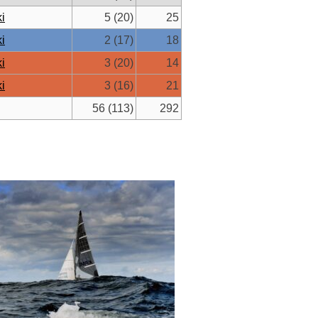
i
5 (20)
25
i
2 (17)
18
i
3 (20)
14
i
3 (16)
21
56 (113)
292