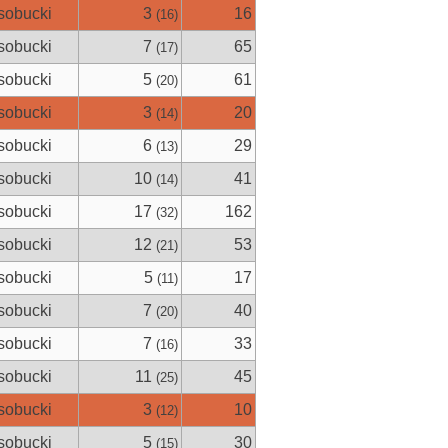
sobucki
3
16
(16)
sobucki
7
65
(17)
sobucki
5
61
(20)
sobucki
3
20
(14)
sobucki
6
29
(13)
sobucki
10
41
(14)
sobucki
17
162
(32)
sobucki
12
53
(21)
sobucki
5
17
(11)
sobucki
7
40
(20)
sobucki
7
33
(16)
sobucki
11
45
(25)
sobucki
3
10
(12)
sobucki
5
30
(15)