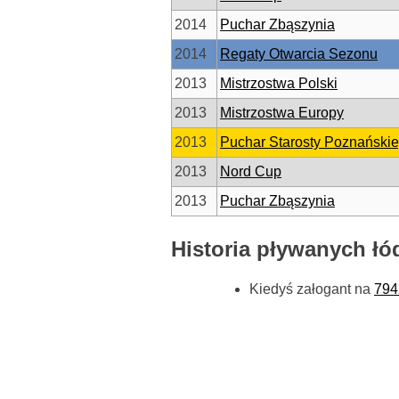
2014
Puchar Zbąszynia
2014
Regaty Otwarcia Sezonu
2013
Mistrzostwa Polski
2013
Mistrzostwa Europy
2013
Puchar Starosty Poznański
2013
Nord Cup
2013
Puchar Zbąszynia
Historia pływanych łó
Kiedyś załogant na
794