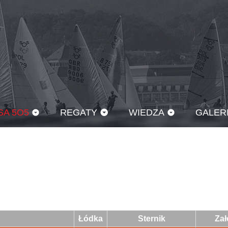
SA 5O5
REGATY
WIEDZA
GALER
Łódka
Sternik
Zał