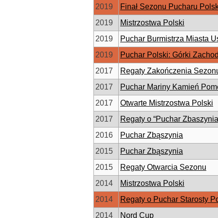
2019
Finał Sezonu Pucharu Polsk
2019
Mistrzostwa Polski
2019
Puchar Burmistrza Miasta U
2019
Puchar Polski: Górki Zacho
2017
Regaty Zakończenia Sezon
2017
Puchar Mariny Kamień Pomo
2017
Otwarte Mistrzostwa Polski
2017
Regaty o “Puchar Zbaszynia
2016
Puchar Zbąszynia
2015
Puchar Zbąszynia
2015
Regaty Otwarcia Sezonu
2014
Mistrzostwa Polski
2014
Regaty o Puchar Starosty 
2014
Nord Cup