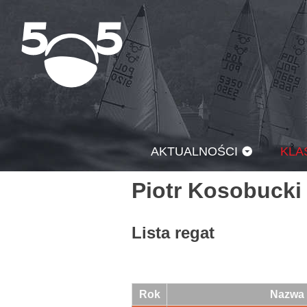
Przejdź
do
treści
AKTUALNOŚCI
KLA
Piotr Kosobucki
Lista regat
Rok
Nazwa