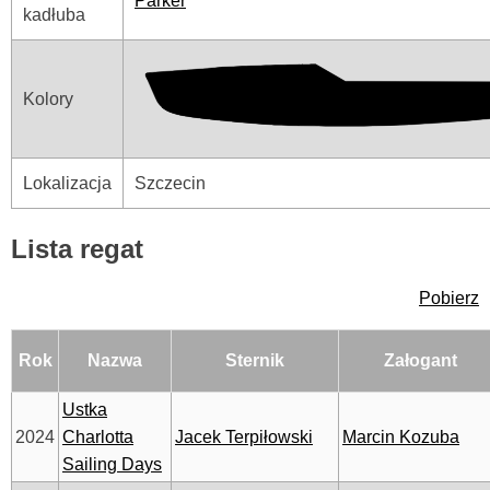
Parker
kadłuba
Kolory
Lokalizacja
Szczecin
Lista regat
Pobierz
Rok
Nazwa
Sternik
Załogant
Ustka
2024
Charlotta
Jacek Terpiłowski
Marcin Kozuba
Sailing Days