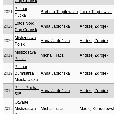
Cup Gdańsk
Puchar
2021
Barbara Terpiłowska
Jacek Terpiłowski
Pucka
Lotos Nord
2020
Anna Jabłońska
Andrzej Zdrojek
Cup Gdańsk
Mistrzostwa
2020
Anna Jabłońska
Andrzej Zdrojek
Polski
Mistrzostwa
2019
Michał Tracz
Andrzej Zdrojek
Polski
Puchar
2019
Burmistrza
Anna Jabłońska
Andrzej Zdrojek
Miasta Ustka
Pucki Puchar
2019
Anna Jabłońska
Andrzej Zdrojek
505
Otwarte
2018
Mistrzostwa
Michał Tracz
Maciej Kondolews