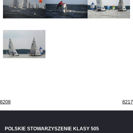
Nawigacja
8208
8217
wpisu
POLSKIE STOWARZYSZENIE KLASY 505