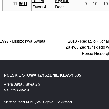
Robert
Krystian
11
6611
9
10
10
Zatorski
Doch
Nawigacja
1997 - Mistrzostwa Świata
2013 - Regaty o Puchar
wpisu
Zalewu Zegrzyńskiego w
Porcie Nieporęt
POLSKIE STOWARZYSZENIE KLASY 505
Aleja Jana Pawła II 9
81-345 Gdynia
Siedziba Yacht Klubu ‚Stal’ Gdynia – Sekretariat