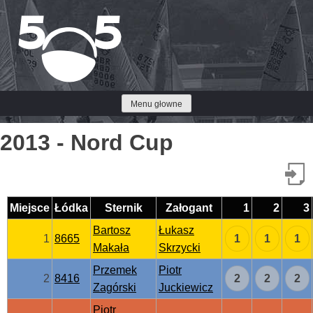
Przejdź
do
treści
Menu głowne
2013 - Nord Cup
Miejsce
Łódka
Sternik
Załogant
1
2
3
Bartosz
Łukasz
1
8665
1
1
1
Makała
Skrzycki
Przemek
Piotr
2
8416
2
2
2
Zagórski
Juckiewicz
Piotr