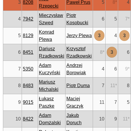
3
8208
Paweł Prus
5
8
*
4
Rzepecki
Mieczysław
Piotr
4
7942
6
5
7
*
Szwed
Kosobucki
Konrad
5
8129
Jerzy Plewa
3
4
3
Plewa
Dariusz
Krzysztof
6
8451
8
*
3
6
Rzadkowski
Rzadkowski
Adam
Andrzej
7
5350
4
6
9
*
Kuczyński
Borowiak
Mariusz
8
8483
Piotr Duma
7
11
*
8
Michalski
Łukasz
Maciej
9
9015
11
7
5
Paszke
Graczyk
Adam
Jakub
10
8422
10
9
11
*
Domżalski
Doruch