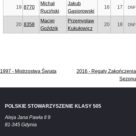
Michał
Jakub
19
8770
16
17
DNF
Ruciński
Gąsiorowski
Maciej
Przemysław
20
8358
20
18
DNF
Goździk
Kukułowicz
Nawigacja
1997 - Mistrzostwa Świata
2016 - Regaty Zakończenia
wpisu
Sezonu
POLSKIE STOWARZYSZENIE KLASY 505
Aleja Jana Pawła II 9
81-345 Gdynia