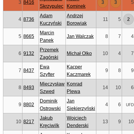
3
8416
3
3
5
Skrzypulec
Kominek
Adam
Andrzej
4
8736
11
5
2
Kuczyński
Borowiak
Marcin
5
8665
Jan Walczak
8
7
4
Panek
Przemek
6
9132
Michał Olko
10
4
7
Zagórski
Ewa
Kacper
7
8437
9
8
9
Szyfter
Kaczmarek
Mieczysław
Konrad
8
8493
14
10
6
Szwed
Plewa
Dominik
Jan
9
8802
4
6
UFD
Ostrowski
Siekierzyński
Jakub
Wojciech
10
8217
13
9
10
Kręciwilk
Denderski