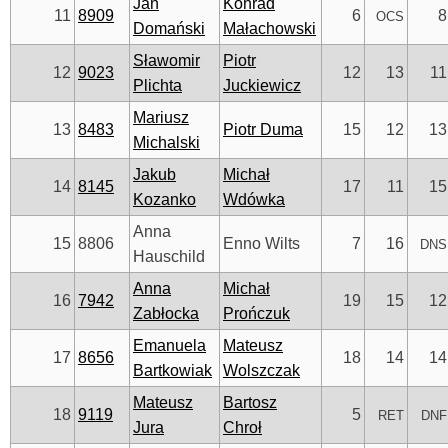
Jan
Konrad
11
8909
6
8
OCS
Domański
Małachowski
Sławomir
Piotr
12
9023
12
13
11
Plichta
Juckiewicz
Mariusz
13
8483
Piotr Duma
15
12
13
Michalski
Jakub
Michał
14
8145
17
11
15
Kozanko
Wdówka
Anna
15
8806
Enno Wilts
7
16
DNS
Hauschild
Anna
Michał
16
7942
19
15
12
Zabłocka
Prończuk
Emanuela
Mateusz
17
8656
18
14
14
Bartkowiak
Wolszczak
Mateusz
Bartosz
18
9119
5
RET
DNF
Jura
Chroł