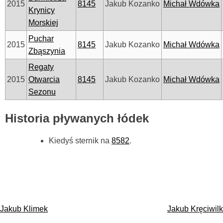
2015
8145
Jakub Kozanko
Michał Wdówka
Krynicy
Morskiej
Puchar
2015
8145
Jakub Kozanko
Michał Wdówka
Zbąszynia
Regaty
2015
Otwarcia
8145
Jakub Kozanko
Michał Wdówka
Sezonu
Historia pływanych łódek
Kiedyś sternik na
8582
.
Nawigacja
Jakub Klimek
Jakub Kręciwilk
wpisu