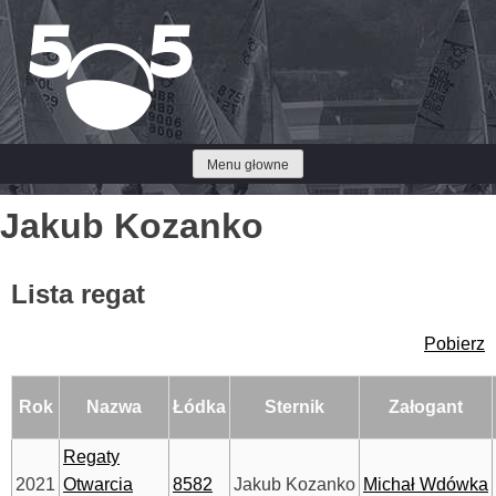
Przejdź
do
treści
Menu głowne
Jakub Kozanko
Lista regat
Pobierz
Rok
Nazwa
Łódka
Sternik
Załogant
Regaty
2021
Otwarcia
8582
Jakub Kozanko
Michał Wdówka