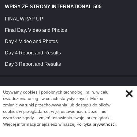
WPISY ZE STRONY INTERNATIONAL 505
FINAL WRAP UP
Final Day. Video and Photos
Day 4 Video and Photos
Day 4 Report and Results
Day 3 Report and Results
Używamy cookies i podobnych technologii m.in. w celu
świadczenia usług i w celach statystycznych. Można
zmienić warunki przechowywania lub dostępu do plików
cookies w przeglądarce, w jej ustawieniach. Jeżeli nie
wyrażasz zgody – zmień ustawienia swojej przeglądarki.
Więcej informacji znajdziesz w naszej
Polityka prywatności
.