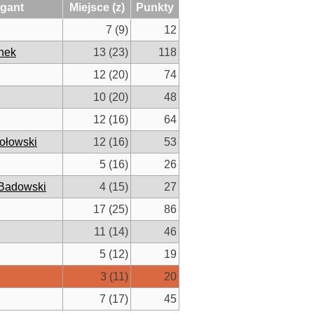
gant
Miejsce (z)
Punkty
7 (9)
12
nek
13 (23)
118
12 (20)
74
10 (20)
48
12 (16)
64
ołowski
12 (16)
53
5 (16)
26
 Badowski
4 (15)
27
17 (25)
86
11 (14)
46
5 (12)
19
3 (11)
20
7 (17)
45