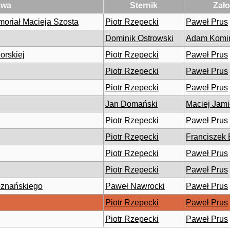
zwa
Sternik
Zało
oriał Macieja Szosta
Piotr Rzepecki
Paweł Prus
Dominik Ostrowski
Adam Komi
orskiej
Piotr Rzepecki
Paweł Prus
Piotr Rzepecki
Paweł Prus
Piotr Rzepecki
Paweł Prus
Jan Domański
Maciej Jami
Piotr Rzepecki
Paweł Prus
Piotr Rzepecki
Franciszek
Piotr Rzepecki
Paweł Prus
Piotr Rzepecki
Paweł Prus
oznańskiego
Paweł Nawrocki
Paweł Prus
Piotr Rzepecki
Paweł Prus
Piotr Rzepecki
Paweł Prus