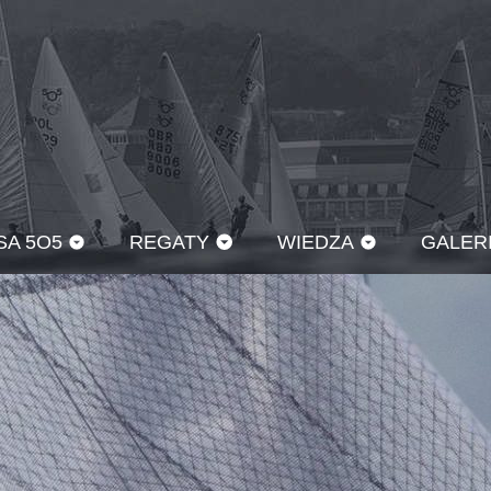
SA 5O5
REGATY
WIEDZA
GALER