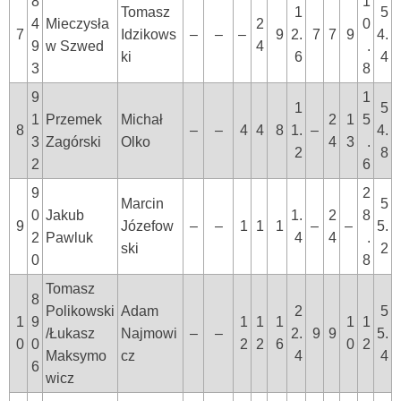
8
1
Tomasz
1
5
4
Mieczysła
2
0
7
Idzikows
–
–
–
9
2.
7
7
9
4.
9
w Szwed
4
.
ki
6
4
3
8
9
1
1
5
1
Przemek
Michał
2
1
5
8
–
–
4
4
8
1.
–
4.
3
Zagórski
Olko
4
3
.
2
8
2
6
9
2
Marcin
5
0
Jakub
1.
2
8
9
Józefow
–
–
1
1
1
–
–
5.
2
Pawluk
4
4
.
ski
2
0
8
Tomasz
8
Polikowski
Adam
2
5
1
9
1
1
1
1
1
/Łukasz
Najmowi
–
–
2.
9
9
5.
0
0
2
2
6
0
2
Maksymo
cz
4
4
6
wicz