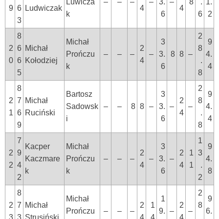
Luwicza
–
–
–
–
3.
–
8
.
1.
9
6
Ludwiczak
4
4
k
6
6
2
3
8
2
Michał
3
9
2
6
Michał
2
8
Prończu
–
–
–
–
3.
8
8
–
4.
0
6
Kołodziej
4
.
k
6
4
5
8
8
2
Bartosz
3
9
2
7
Michał
2
8
Sadowsk
–
–
8
8
–
3.
–
–
4.
1
6
Ruciński
4
.
i
6
4
9
8
7
1
Kacper
Michał
3
9
2
9
2
2
1
3
Kaczmare
Prończu
–
–
–
–
3.
–
4.
2
4
4
4
1
.
k
k
6
8
2
2
8
2
Michał
1
9
2
7
Michał
2
1
2
8
Prończu
–
–
–
9.
–
–
6.
3
3
Strusiński
4
4
4
.