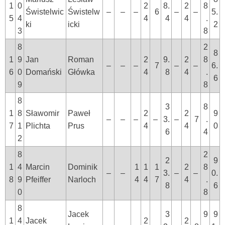
1
0
2
8.
2
8
Świstelwic
Świstelw
–
–
–
6
–
–
5.
5
4
4
4
4
.
ki
icki
2
3
8
8
2
8
1
9
Jan
Roman
2
9.
2
8
–
–
–
7
–
–
6.
6
0
Domański
Główka
4
8
4
.
6
9
8
8
3
8
1
8
Sławomir
Paweł
2
2
9
–
–
–
–
3.
–
7
.
7
1
Plichta
Prus
4
4
0
6
4
2
8
2
2
9
1
4
Marcin
Dominik
1
1
1
2
8
–
–
3.
–
–
0.
8
9
Pfeiffer
Narloch
4
4
7
4
.
8
6
0
8
8
Jacek
3
9
9
1
4
Jacek
2
2