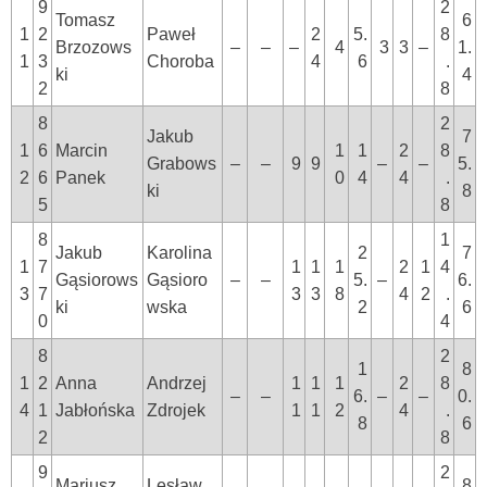
9
2
Tomasz
6
1
2
Paweł
2
5.
8
Brzozows
–
–
–
4
3
3
–
1.
1
3
Choroba
4
6
.
ki
4
2
8
8
2
Jakub
7
1
6
Marcin
1
1
2
8
Grabows
–
–
9
9
–
–
5.
2
6
Panek
0
4
4
.
ki
8
5
8
8
1
Jakub
Karolina
2
7
1
7
1
1
1
2
1
4
Gąsiorows
Gąsioro
–
–
5.
–
6.
3
7
3
3
8
4
2
.
ki
wska
2
6
0
4
8
2
1
8
1
2
Anna
Andrzej
1
1
1
2
8
–
–
6.
–
–
0.
4
1
Jabłońska
Zdrojek
1
1
2
4
.
8
6
2
8
9
2
Mariusz
Lesław
8