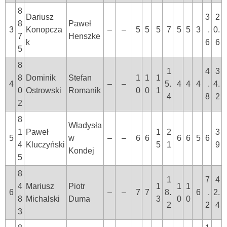
8
Dariusz
3
2
8
Paweł
3
Konopcza
–
–
5
5
5
7
5
5
3
.
0.
7
Henszke
k
6
6
5
8
1
4
3
8
Dominik
Stefan
1
1
1
4
–
–
5.
4
4
4
.
4.
0
Ostrowski
Romanik
0
0
1
4
8
2
2
8
Władysła
1
Paweł
1
2
3
5
w
–
–
6
6
6
6
5
6
4
Kluczyński
5
1
9
Kondej
5
8
1
7
4
4
Mariusz
Piotr
1
1
1
6
–
–
7
7
8.
6
.
2.
8
Michalski
Duma
3
0
0
2
2
4
3