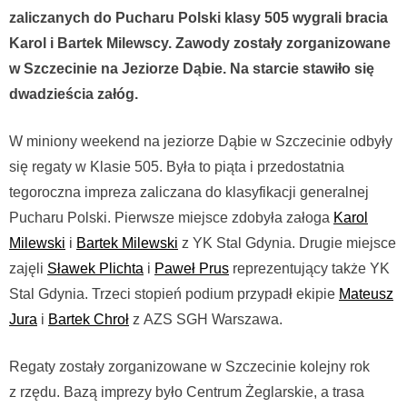
zaliczanych do Pucharu Polski klasy 505 wygrali bracia
Karol i Bartek Milewscy. Zawody zostały zorganizowane
w Szczecinie na Jeziorze Dąbie. Na starcie stawiło się
dwadzieścia załóg.
W miniony weekend na jeziorze Dąbie w Szczecinie odbyły
się regaty w Klasie 505. Była to piąta i przedostatnia
tegoroczna impreza zaliczana do klasyfikacji generalnej
Pucharu Polski. Pierwsze miejsce zdobyła załoga
Karol
Milewski
i
Bartek Milewski
z YK Stal Gdynia. Drugie miejsce
zajęli
Sławek Plichta
i
Paweł Prus
reprezentujący także YK
Stal Gdynia. Trzeci stopień podium przypadł ekipie
Mateusz
Jura
i
Bartek Chroł
z AZS SGH Warszawa.
Regaty zostały zorganizowane w Szczecinie kolejny rok
z rzędu. Bazą imprezy było Centrum Żeglarskie, a trasa