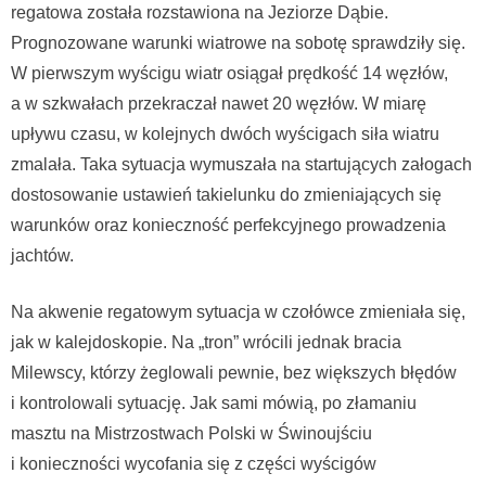
regatowa została rozstawiona na Jeziorze Dąbie.
Prognozowane warunki wiatrowe na sobotę sprawdziły się.
W pierwszym wyścigu wiatr osiągał prędkość 14 węzłów,
a w szkwałach przekraczał nawet 20 węzłów. W miarę
upływu czasu, w kolejnych dwóch wyścigach siła wiatru
zmalała. Taka sytuacja wymuszała na startujących załogach
dostosowanie ustawień takielunku do zmieniających się
warunków oraz konieczność perfekcyjnego prowadzenia
jachtów.
Na akwenie regatowym sytuacja w czołówce zmieniała się,
jak w kalejdoskopie. Na „tron” wrócili jednak bracia
Milewscy, którzy żeglowali pewnie, bez większych błędów
i kontrolowali sytuację. Jak sami mówią, po złamaniu
masztu na Mistrzostwach Polski w Świnoujściu
i konieczności wycofania się z części wyścigów