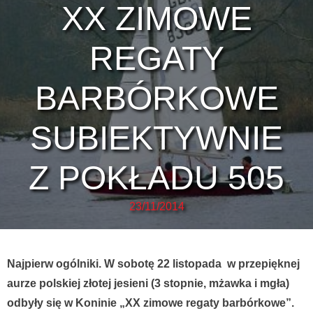
XX ZIMOWE
REGATY
BARBÓRKOWE
SUBIEKTYWNIE
Z POKŁADU 505
23/11/2014
Najpierw ogólniki. W sobotę 22 listopada w przepięknej
aurze polskiej złotej jesieni (3 stopnie, mżawka i mgła)
odbyły się w Koninie „XX zimowe regaty barbórkowe”.