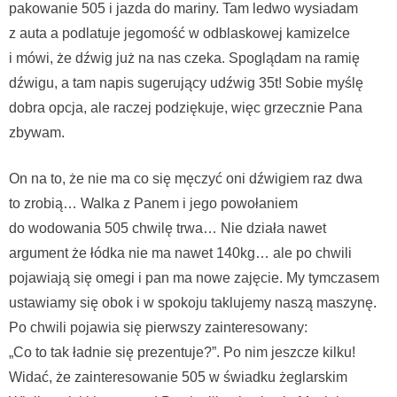
pakowanie 505 i jazda do mariny. Tam ledwo wysiadam
z auta a podlatuje jegomość w odblaskowej kamizelce
i mówi, że dźwig już na nas czeka. Spoglądam na ramię
dźwigu, a tam napis sugerujący udźwig 35t! Sobie myślę
dobra opcja, ale raczej podziękuje, więc grzecznie Pana
zbywam.
On na to, że nie ma co się męczyć oni dźwigiem raz dwa
to zrobią… Walka z Panem i jego powołaniem
do wodowania 505 chwilę trwa… Nie działa nawet
argument że łódka nie ma nawet 140kg… ale po chwili
pojawiają się omegi i pan ma nowe zajęcie. My tymczasem
ustawiamy się obok i w spokoju taklujemy naszą maszynę.
Po chwili pojawia się pierwszy zainteresowany:
„Co to tak ładnie się prezentuje?”. Po nim jeszcze kilku!
Widać, że zainteresowanie 505 w świadku żeglarskim