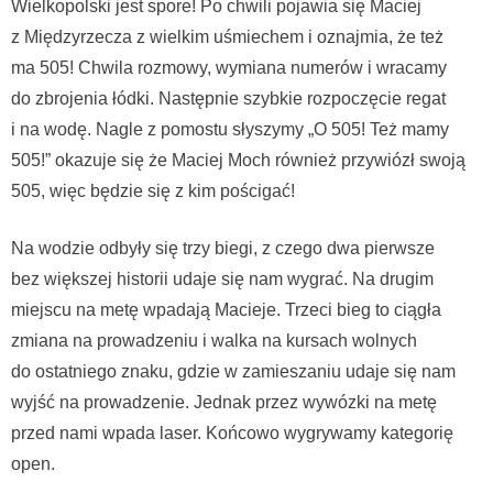
Wielkopolski jest spore! Po chwili pojawia się Maciej
z Międzyrzecza z wielkim uśmiechem i oznajmia, że też
ma 505! Chwila rozmowy, wymiana numerów i wracamy
do zbrojenia łódki. Następnie szybkie rozpoczęcie regat
i na wodę. Nagle z pomostu słyszymy „O 505! Też mamy
505!” okazuje się że Maciej Moch również przywiózł swoją
505, więc będzie się z kim pościgać!
Na wodzie odbyły się trzy biegi, z czego dwa pierwsze
bez większej historii udaje się nam wygrać. Na drugim
miejscu na metę wpadają Macieje. Trzeci bieg to ciągła
zmiana na prowadzeniu i walka na kursach wolnych
do ostatniego znaku, gdzie w zamieszaniu udaje się nam
wyjść na prowadzenie. Jednak przez wywózki na metę
przed nami wpada laser. Końcowo wygrywamy kategorię
open.