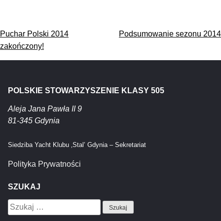
Nawigacja
Puchar Polski 2014
Podsumowanie sezonu 2014
wpisu
zakończony!
POLSKIE STOWARZYSZENIE KLASY 505
Aleja Jana Pawła II 9
81-345 Gdynia
Siedziba Yacht Klubu ‚Stal’ Gdynia – Sekretariat
Polityka Prywatności
SZUKAJ
Szukaj: