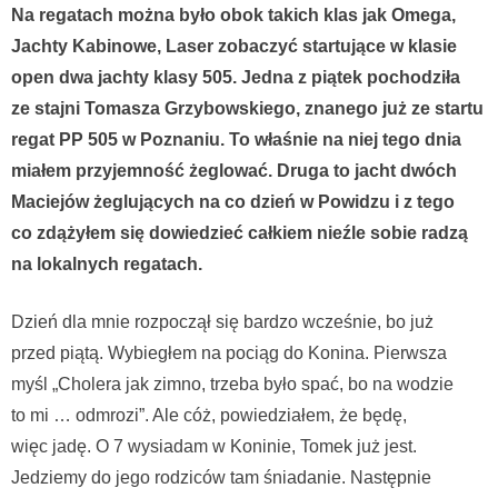
Na regatach można było obok takich klas jak Omega,
Jachty Kabinowe, Laser zobaczyć startujące w klasie
open dwa jachty klasy 505. Jedna z piątek pochodziła
ze stajni Tomasza Grzybowskiego, znanego już ze startu
regat PP 505 w Poznaniu. To właśnie na niej tego dnia
miałem przyjemność żeglować. Druga to jacht dwóch
Maciejów żeglujących na co dzień w Powidzu i z tego
co zdążyłem się dowiedzieć całkiem nieźle sobie radzą
na lokalnych regatach.
Dzień dla mnie rozpoczął się bardzo wcześnie, bo już
przed piątą. Wybiegłem na pociąg do Konina. Pierwsza
myśl „Cholera jak zimno, trzeba było spać, bo na wodzie
to mi … odmrozi”. Ale cóż, powiedziałem, że będę,
więc jadę. O 7 wysiadam w Koninie, Tomek już jest.
Jedziemy do jego rodziców tam śniadanie. Następnie