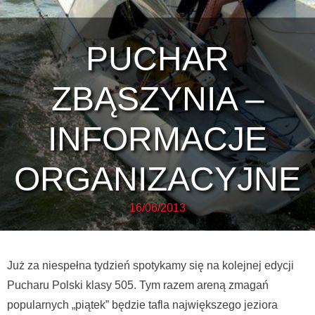
PUCHAR
ZBĄSZYNIA –
INFORMACJE
ORGANIZACYJNE
16/06/2013
Już za niespełna tydzień spotykamy się na kolejnej edycji
Pucharu Polski klasy 505. Tym razem areną zmagań
popularnych „piątek” będzie tafla największego jeziora