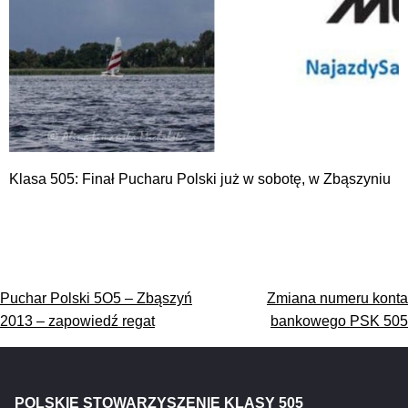
Klasa 505: Finał Pucharu Polski już w sobotę, w Zbąszyniu
Nawigacja
Puchar Polski 5O5 – Zbąszyń
Zmiana numeru konta
wpisu
2013 – zapowiedź regat
bankowego PSK 505
POLSKIE STOWARZYSZENIE KLASY 505