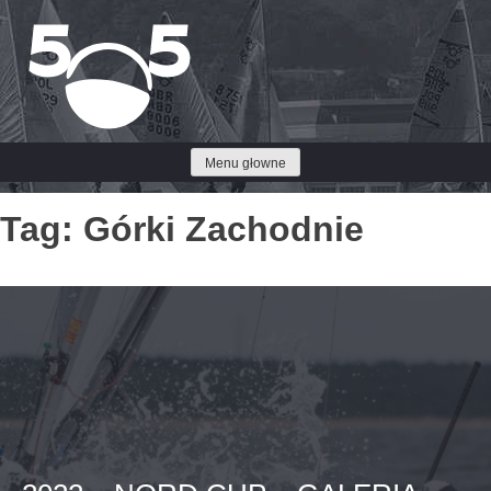
Przejdź
do
treści
Menu głowne
Tag:
Górki Zachodnie