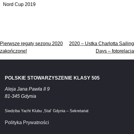
Nord Cup 2019
Nawigacja
Pierwsze regaty sezonu 2020
2020 – Ustka Charlotta Sailing
wpisu
zakończone!
Days – fotorelacja
POLSKIE STOWARZYSZENIE KLASY 505
Aleja Jana Pawła II 9
81-345 Gdynia
Siedziba Yacht Klubu ‚Stal’ Gdynia – Sekretariat
Polityka Prywatności