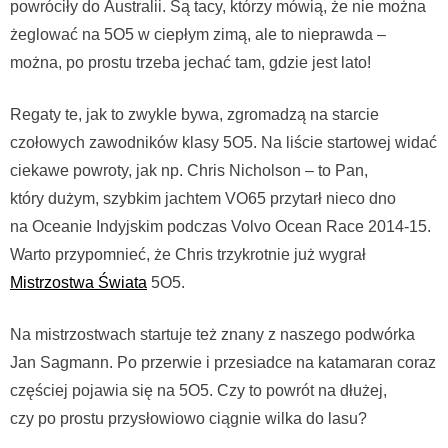
powróciły do Australii. Są tacy, którzy mówią, że nie można
żeglować na 5O5 w ciepłym zimą, ale to nieprawda –
można, po prostu trzeba jechać tam, gdzie jest lato!
Regaty te, jak to zwykle bywa, zgromadzą na starcie
czołowych zawodników klasy 5O5. Na liście startowej widać
ciekawe powroty, jak np. Chris Nicholson – to Pan,
który dużym, szybkim jachtem VO65 przytarł nieco dno
na Oceanie Indyjskim podczas Volvo Ocean Race 2014-15.
Warto przypomnieć, że Chris trzykrotnie już wygrał
Mistrzostwa Świata
5O5.
Na mistrzostwach startuje też znany z naszego podwórka
Jan Sagmann. Po przerwie i przesiadce na katamaran coraz
częściej pojawia się na 5O5. Czy to powrót na dłużej,
czy po prostu przysłowiowo ciągnie wilka do lasu?