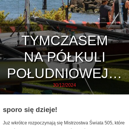
TYMCZASEM
NA PÓŁKULI
POŁUDNIOWEJ…
30/12/2024
sporo się dzieje!
Już wkrótce rozpoczynają się Mistrzostwa Świata 505, które