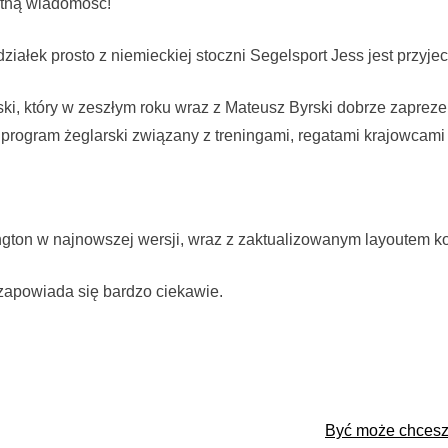
tną wiadomość!
iałek prosto z niemieckiej stoczni Segelsport Jess jest przyjec
ski, który w zeszłym roku wraz z Mateusz Byrski dobrze zapreze
 program żeglarski związany z treningami, regatami krajowcami
ton w najnowszej wersji, wraz z zaktualizowanym layoutem ko
zapowiada się bardzo ciekawie.
Być może chcesz 