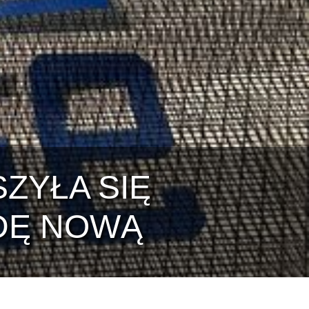
ZYŁA SIĘ
DĘ NOWĄ