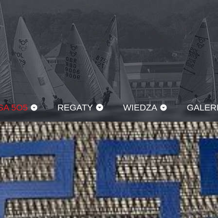
SA 5O5
REGATY
WIEDZA
GALER