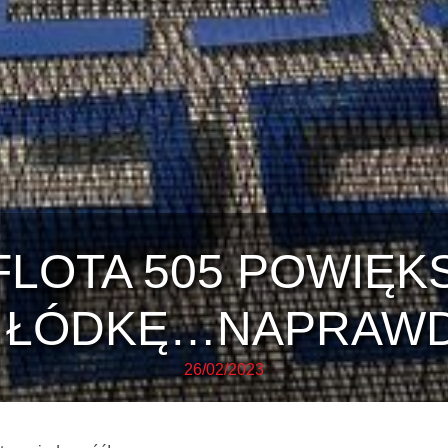
FLOTA 505 POWIĘKS
 ŁÓDKĘ…NAPRAW
26/02/2023