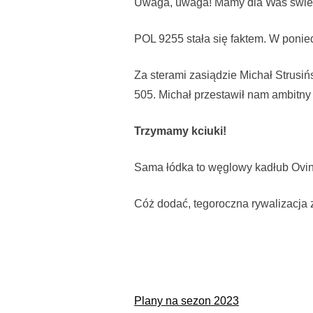
Uwaga, uwaga! Mamy dla Was świe
POL 9255 stała się faktem. W poniedz
Za sterami zasiądzie Michał Strusiń
505. Michał przestawił nam ambitny
Trzymamy kciuki!
Sama łódka to węglowy kadłub Oving
Cóż dodać, tegoroczna rywalizacja 
Nawigacja
Plany na sezon 2023