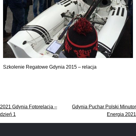
Szkolenie Regatowe Gdynia 2015 – relacja
Nawigacja
2021 Gdynia Fotorelacja –
Gdynia Puchar Polski Minutor
wpisu
dzień 1
Energia 2021