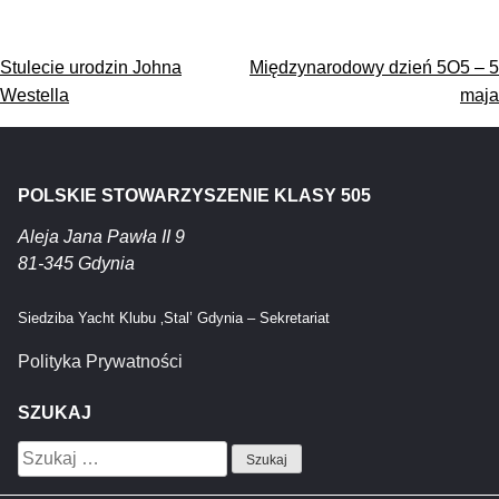
Nawigacja
Stulecie urodzin Johna
Międzynarodowy dzień 5O5 – 5
wpisu
Westella
maja
POLSKIE STOWARZYSZENIE KLASY 505
Aleja Jana Pawła II 9
81-345 Gdynia
Siedziba Yacht Klubu ‚Stal’ Gdynia – Sekretariat
Polityka Prywatności
SZUKAJ
Szukaj: