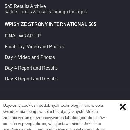
5o5 Results Archive
sailors, boats & results through the ages
WPISY ZE STRONY INTERNATIONAL 505
FINAL WRAP UP
Final Day. Video and Photos
Day 4 Video and Photos
Day 4 Report and Results
Day 3 Report and Results
Używamy cookies i podobnych technologii m.in. w celu
świadczenia usług i w celach statystycznych. Można
zmienić warunki przechowywania lub dostępu do plików
cookies w przeglądarce, w jej ustawieniach. Jeżeli nie
wyrażasz zgody – zmień ustawienia swojej przeglądarki.