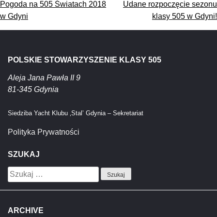
Nawigacja
Pogoda na 505 Światach 2018
Udane rozpoczęcie sezonu
wpisu
w Gdyni
klasy 505 w Gdyni!
POLSKIE STOWARZYSZENIE KLASY 505
Aleja Jana Pawła II 9
81-345 Gdynia
Siedziba Yacht Klubu ‚Stal’ Gdynia – Sekretariat
Polityka Prywatności
SZUKAJ
Szukaj:
ARCHIVE