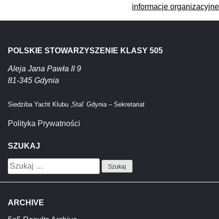
wpisu
informacje organizacyjne
POLSKIE STOWARZYSZENIE KLASY 505
Aleja Jana Pawła II 9
81-345 Gdynia
Siedziba Yacht Klubu ‚Stal’ Gdynia – Sekretariat
Polityka Prywatności
SZUKAJ
Szukaj:
ARCHIVE