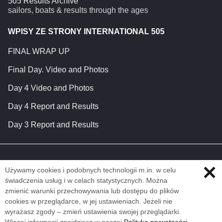
5o5 Results Archive
sailors, boats & results through the ages
WPISY ZE STRONY INTERNATIONAL 505
FINAL WRAP UP
Final Day. Video and Photos
Day 4 Video and Photos
Day 4 Report and Results
Day 3 Report and Results
Używamy cookies i podobnych technologii m.in. w celu
świadczenia usług i w celach statystycznych. Można
zmienić warunki przechowywania lub dostępu do plików
cookies w przeglądarce, w jej ustawieniach. Jeżeli nie
wyrażasz zgody – zmień ustawienia swojej przeglądarki.
Więcej informacji znajdziesz w naszej
Polityka prywatności
.