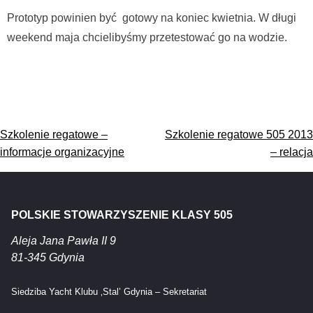
Prototyp powinien być gotowy na koniec kwietnia. W długi
weekend maja chcielibyśmy przetestować go na wodzie.
Nawigacja
Szkolenie regatowe –
Szkolenie regatowe 505 2013
wpisu
informacje organizacyjne
– relacja
POLSKIE STOWARZYSZENIE KLASY 505
Aleja Jana Pawła II 9
81-345 Gdynia
Siedziba Yacht Klubu ‚Stal’ Gdynia – Sekretariat