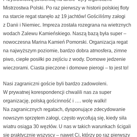
Mistrzostwa Polski. Po raz pierwszy w historii polskiej floty
na starcie regat stanęło aż 19 jachtów! Gościliśmy załogi
z Danii i Niemiec. Impreza została rozegrana na wietrznych
wodach Zalewu Kamieńskiego. Naszą bazą była super –
nowoczesna Marina Kamień Pomorski. Organizacja regat
na najwyższym poziomie, bardzo dobra atmosfera, zimne
piwo, ciepłe posiłki po zejściu z wody. Domowe jedzenie
wieczorami. Ciasta pieczone i domowe pierogi – to jest to!
Nasi zagraniczni goście byli bardzo zadowoleni.
W prywatnej korespondencji chwalili nas za super
organizację, polską gościnność i …. wolę walki!
Na zagranicznych regatach, dysponujące zdecydowanie
nowszym sprzętem załogi, często wycofują się, kiedy siła
wiatru osiąga 30 węzłów. U nas w takich warunkach ścigali
się praktycznie wszyscy – nawet Ci, którzy po raz pierwszy