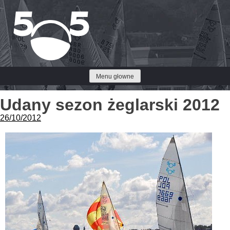
Przejdź
do
treści
Menu głowne
Udany sezon żeglarski 2012
26/10/2012