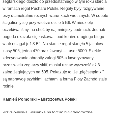
żeglarskiego doszło do przedostatniego w tym roku starcia
w ramach regat Pucharu Polski. Regaty były rozgrywanie
przy diametralnie różnych warunkach wietrznych. W sobotę
ścigaliśmy się przy wietrze o sile 5 Bft. W niedzielę
oczekiwaliśmy, na choć by najmniejszy podmuch. Jednak
pogoda okazała się łaskawa i pod koniec drugiego biegu
wiatr osiągał już 3 Bft. Na starcie regat stanęło 5 jachtów
klasy 505, jedna 470 oraz faworyt – Laser 5000. Szeklę
zdecydowanie obroniły załogi 505 a faworyzowany
przez wielu żeglarzy skiff, musiał uznać wyższość aż 3
załóg żeglujących na 505. Pokazuje to, że „pięćsetpiątki”
są naprawdę szybkimi jachtami a forma Floty Zachód stale
rośnie.
Kamień Pomorski – Mistrzostwa Polski
Przysłowiową „wisienką na torcie” były tegoroczne