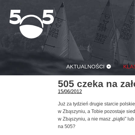
Przejdź
do
treści
AKTUALNOŚCI
KLA
505 czeka na zał
15/06/2012
Już za tydzień drugie starcie polsk
w Zbąszyniu, a Tobie pozostaje si
w Zbąszyniu, a nie masz „piątki” lub
na 505?