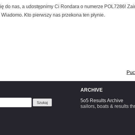
 się do nas, a udostępnimy Ci Rondara o numerze POL7286! Zai
 Wiadomo. Kto pierwszy nas przekona ten płynie.
Puc
ARCHIVE
5o5 Results Archive
sailors, boats & results t