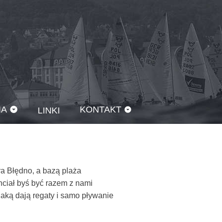
IA
KONTAKT
LINKI
ra Błędno, a bazą plaża
ciał byś być razem z nami
 jaką dają regaty i samo pływanie