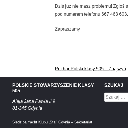
Dziś już nie masz problemu! Zgłoś
pod numerem telefonu 667 463 603.
Zapraszamy
Nawigacja
Puchar Polski klasy 505 – Zbąszyń
wpisu
POLSKIE STOWARZYSZENIE KLASY
SZUKAJ
505
Szukaj:
Aleja Jana Pawła II 9
81-345 Gdynia
Siedziba Yacht Klubu ‚Stal’ Gdynia – Sekretariat