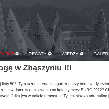
SA 5O5
REGATY
WIEDZA
GALER
ogę w Zbąszyniu !!!
iej floty 505. Tym razem areną zmagań żeglarzy będą wody jezio
edzenie w domu w oczekiwaniu na kolejny mecz EURO 2012? Ch
 twoja łódka jest w trakcie remontu, a Ty tęsknisz za adrenaliną