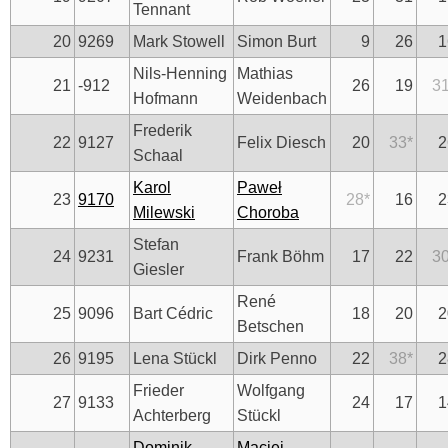
Tennant
20
9269
Mark Stowell
Simon Burt
9
26
1
Nils-Henning
Mathias
21
-912
26
19
3
Hofmann
Weidenbach
Frederik
22
9127
Felix Diesch
20
33
*
2
Schaal
Karol
Paweł
23
9170
28
*
16
2
Milewski
Choroba
Stefan
24
9231
Frank Böhm
17
22
3
Giesler
René
25
9096
Bart Cédric
18
20
2
Betschen
26
9195
Lena Stückl
Dirk Penno
22
38
*
2
Frieder
Wolfgang
27
9133
24
17
1
Achterberg
Stückl
Dominik
Maciej