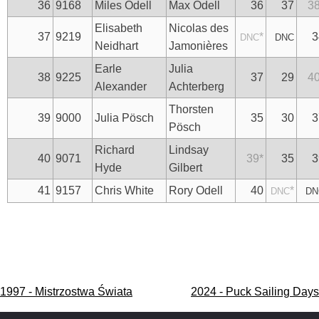
36
9168
Miles Odell
Max Odell
36
37
3
Elisabeth
Nicolas des
37
9219
*
3
DNC
DNC
Neidhart
Jamonières
Earle
Julia
38
9225
37
29
4
Alexander
Achterberg
Thorsten
39
9000
Julia Pösch
35
30
3
Pösch
Richard
Lindsay
40
9071
39
*
35
3
Hyde
Gilbert
41
9157
Chris White
Rory Odell
40
*
DNC
DN
Nawigacja
1997 - Mistrzostwa Świata
2024 - Puck Sailing Days
wpisu