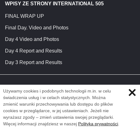
WPISY ZE STRONY INTERNATIONAL 505
FINAL WRAP UP
Final Day. Video and Photos
Day 4 Video and Photos
Day 4 Report and Results
Day 3 Report and Results
Używamy cookies i podobnych technologii m.in. w celu
świadczenia usług i w celach statystycznych. Można
zmienić warunki przechowywania lub dostępu do plików
cookies w przeglądarce, w jej ustawieniach. Jeżeli nie
wyrażasz zgody – zmień ustawienia swojej przeglądarki.
Więcej informacji znajdziesz w naszej
Polityka prywatności
.