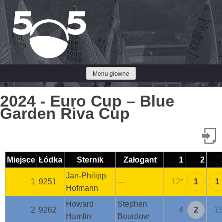
Przejdź
do
treści
Menu głowne
2024 - Euro Cup – Blue
Garden Riva Cup
Miejsce
Łódka
Sternik
Załogant
1
2
Jan-Philipp
1
9251
—
12
*
1
1
Hofmann
Howard
Stephen
2
9262
4
2
1
Hamlin
Bourdow