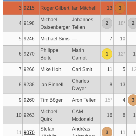
3
9215
Roger Gilbert
Ian Mitchell
13
3
Michael
Johannes
4
9198
2
18
*
2
Daisenberger
Tellen
5
9246
Michael Sims
—
7
10
Philippe
Marin
6
9270
1
12
*
1
Boite
Carnot
7
9266
Mike Holt
Carl Smit
11
5
1
Charles
8
9238
Ian Pinnell
8
13
Dwyer
9
9260
Tim Böger
Aron Tellen
15
*
4
3
Michael
CAM
10
9263
16
8
1
Quirk
Mcdonald
Stefan
Andréas
11
9070
3
11
1