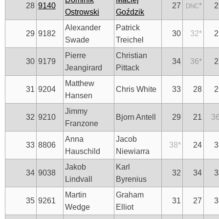
28
9140
27
*
2
DNC
Ostrowski
Goździk
Alexander
Patrick
29
9182
30
32
*
2
Swade
Treichel
Pierre
Christian
30
9179
34
36
*
2
Jeangirard
Pittack
Matthew
31
9204
Chris White
33
28
2
Hansen
Jimmy
32
9210
Bjorn Antell
29
21
3
Franzone
Anna
Jacob
33
8806
38
*
24
3
Hauschild
Niewiarra
Jakob
Karl
34
9038
32
34
3
Lindvall
Byrenius
Martin
Graham
35
9261
31
27
3
Wedge
Elliot