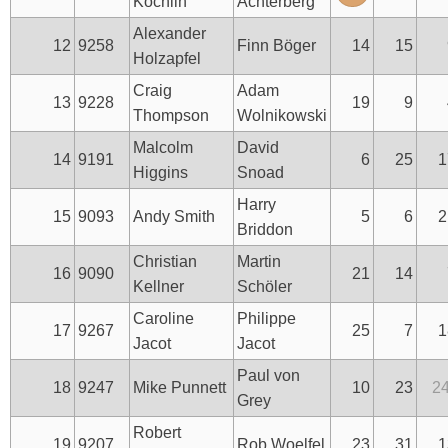
Köchlin
Achterberg
Alexander
12
9258
Finn Böger
14
15
Holzapfel
Craig
Adam
13
9228
19
9
Thompson
Wolnikowski
Malcolm
David
14
9191
6
25
1
Higgins
Snoad
Harry
15
9093
Andy Smith
5
6
2
Briddon
Christian
Martin
16
9090
21
14
Kellner
Schöler
Caroline
Philippe
17
9267
25
7
1
Jacot
Jacot
Paul von
18
9247
Mike Punnett
10
23
2
Grey
Robert
19
9207
Rob Woelfel
23
31
1