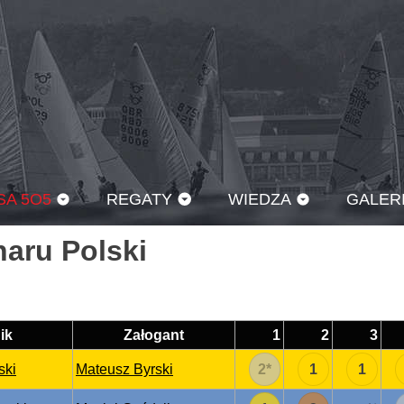
SA 5O5
REGATY
WIEDZA
GALER
haru Polski
ik
Załogant
1
2
3
ski
Mateusz Byrski
2
*
1
1