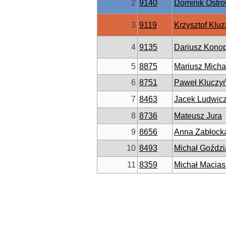
2
9140
Dominik Ostro
3
9119
Krzysztof Kluz
4
9135
Dariusz Kono
5
8875
Mariusz Micha
6
8751
Paweł Kluczyń
7
8463
Jacek Ludwic
8
8736
Mateusz Jura
9
8656
Anna Zabłock
10
8493
Michał Goździ
11
8359
Michał Macias