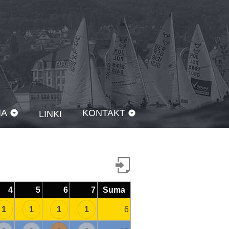
IA
KONTAKT
LINKI
4
5
6
7
Suma
1
1
1
1
6