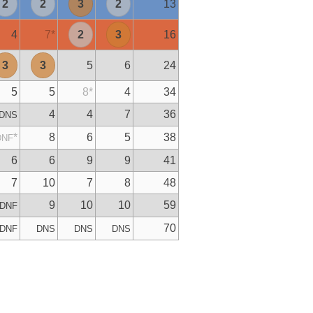
2
2
3
2
13
4
7
*
2
3
16
3
3
5
6
24
5
5
8
*
4
34
4
4
7
36
DNS
*
8
6
5
38
DNF
6
6
9
9
41
7
10
7
8
48
9
10
10
59
DNF
70
DNF
DNS
DNS
DNS