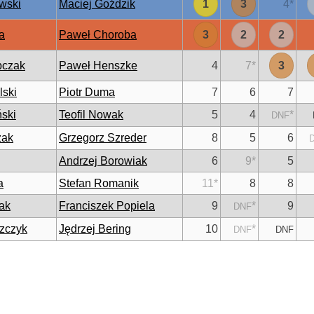
wski
Maciej Goździk
1
3
4
*
a
Paweł Choroba
3
2
2
pczak
Paweł Henszke
4
7
*
3
lski
Piotr Duma
7
6
7
ski
Teofil Nowak
5
4
*
DNF
zak
Grzegorz Szreder
8
5
6
Andrzej Borowiak
6
9
*
5
a
Stefan Romanik
11
*
8
8
ak
Franciszek Popiela
9
*
9
DNF
zczyk
Jędrzej Bering
10
*
DNF
DNF