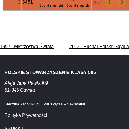
3
8451
*
3
3
DNC
Rzadkowski
Rzadkowski
Nawigacja
1997 - Mistrzostwa Świata
2012 - Puchar Polski: Gdynia
wpisu
POLSKIE STOWARZYSZENIE KLASY 505
Aleja Jana Pawła II 9
81-345 Gdynia
Siedziba Yacht Klubu ‚Stal’ Gdynia – Sekretariat
Polityka Prywatności
SZUKAJ