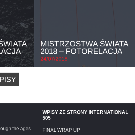
ŚWIATA
MISTRZOSTWA ŚWIATA
LACJA
2018 – FOTORELACJA
24/07/2018
PISY
WPISY ZE STRONY INTERNATIONAL
505
hrough the ages
FINAL WRAP UP