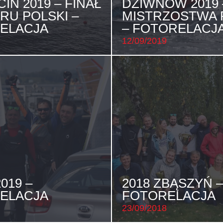
IN 2019 – FINAŁ
DZIWNÓW 2019 
RU POLSKI –
MISTRZOSTWA 
ELACJA
– FOTORELACJ
12/09/2019
019 –
2018 ZBĄSZYŃ –
ELACJA
FOTORELACJA
23/09/2018