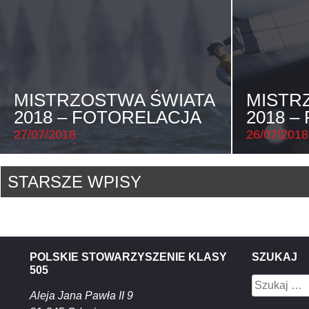
MISTRZOSTWA ŚWIATA
MISTR
2018 – FOTORELACJA
2018 –
27/07/2018
26/07/2018
Nawigacja
STARSZE WPISY
po
wpisach
POLSKIE STOWARZYSZENIE KLASY
SZUKAJ
505
Szukaj:
Aleja Jana Pawła II 9