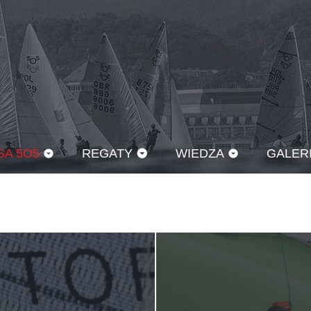
SA 5O5
REGATY
WIEDZA
GALER