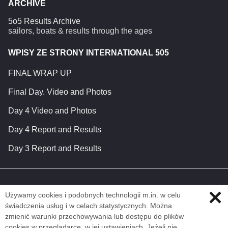
ARCHIVE
5o5 Results Archive
sailors, boats & results through the ages
WPISY ZE STRONY INTERNATIONAL 505
FINAL WRAP UP
Final Day. Video and Photos
Day 4 Video and Photos
Day 4 Report and Results
Day 3 Report and Results
Używamy cookies i podobnych technologii m.in. w celu
świadczenia usług i w celach statystycznych. Można
zmienić warunki przechowywania lub dostępu do plików
cookies w przeglądarce, w jej ustawieniach. Jeżeli nie