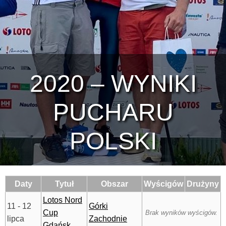
2020 – WYNIKI
PUCHARU
POLSKI
Daty
Tytuł
Obszar
Wyścigów
Drużyny
Lotos Nord
11 - 12
Górki
Cup
Brak wyników wyścigów.
lipca
Zachodnie
Gdańsk