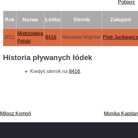
Pobierz
Rok
Nazwa
Łódka
Sternik
Załogant
Mistrzostwa
2011
8416
Mirosław Majcher
Piotr Juckiewic
Polski
Historia pływanych łódek
Kiedyś sternik na
8416
.
Nawigacja
Miłosz Komoń
Monika Kapitan
wpisu