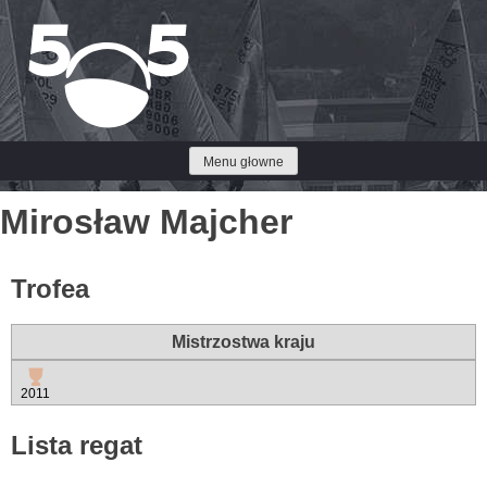
Przejdź
do
treści
Menu głowne
Mirosław Majcher
Trofea
Mistrzostwa kraju
2011
Lista regat