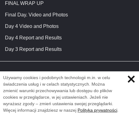
FINAL WRAP UP
Final Day. Video and Photos
Day 4 Video and Photos
Day 4 Report and Results
Day 3 Report and Results
Używamy cookies i podobnych technologii m.in. w celu
świadczenia usług i w celach statystycznych. Można
zmienić warunki przechowywania lub dostępu do plików
cookies w przeglądarce, w jej ustawieniach. Jeżeli nie
wyrażasz zgody – zmień ustawienia swojej przeglądarki.
Więcej informacji znajdziesz w naszej
Polityka prywatności
.