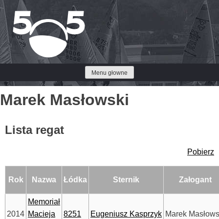
Przejdź
do
treści
Menu głowne
Marek Masłowski
Lista regat
Pobierz
Rok
Nazwa
Łódka
Sternik
Załogant
Memoriał
2014
Macieja
8251
Eugeniusz Kasprzyk
Marek Masłows