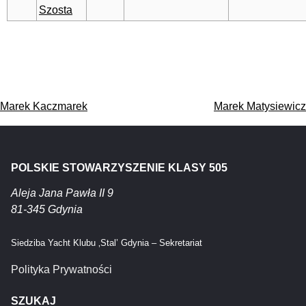
Szosta
Nawigacja
Marek Kaczmarek
Marek Matysiewicz
wpisu
POLSKIE STOWARZYSZENIE KLASY 505
Aleja Jana Pawła II 9
81-345 Gdynia
Siedziba Yacht Klubu ‚Stal’ Gdynia – Sekretariat
Polityka Prywatności
SZUKAJ