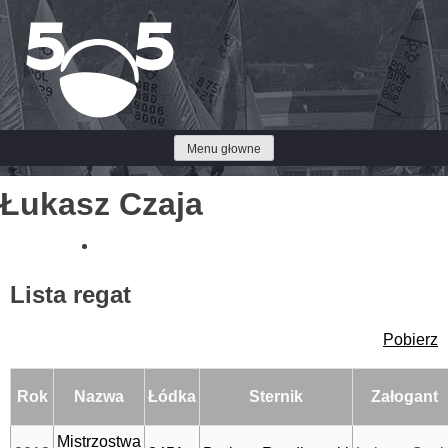
Przejdź
do
treści
Menu głowne
Łukasz Czaja
Lista regat
Pobierz
Rok
Nazwa
Łódka
Sternik
Załogant
Mistrzostwa