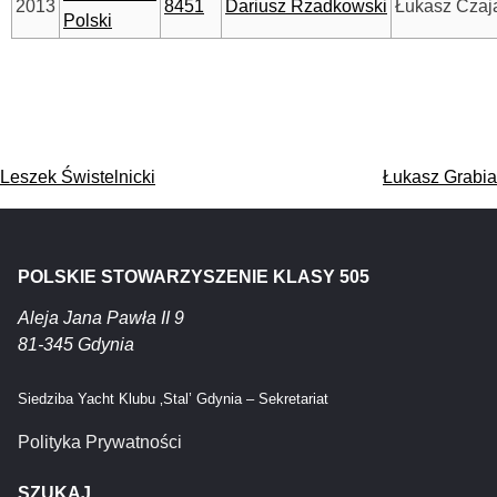
2013
8451
Dariusz Rzadkowski
Łukasz Czaj
Polski
Nawigacja
Leszek Świstelnicki
Łukasz Grabia
wpisu
POLSKIE STOWARZYSZENIE KLASY 505
Aleja Jana Pawła II 9
81-345 Gdynia
Siedziba Yacht Klubu ‚Stal’ Gdynia – Sekretariat
Polityka Prywatności
SZUKAJ