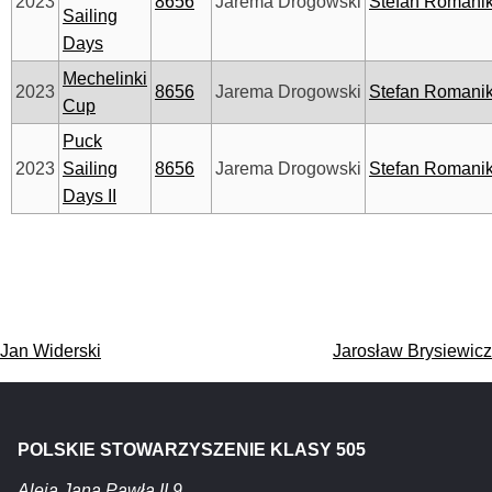
2023
8656
Jarema Drogowski
Stefan Romani
Sailing
Days
Mechelinki
2023
8656
Jarema Drogowski
Stefan Romani
Cup
Puck
2023
Sailing
8656
Jarema Drogowski
Stefan Romani
Days II
Nawigacja
Jan Widerski
Jarosław Brysiewicz
wpisu
POLSKIE STOWARZYSZENIE KLASY 505
Aleja Jana Pawła II 9