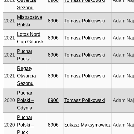
2022
Otwarcia
8906
Tomasz Polikowski
Adam Na
Sezonu
Mistrzostwa
2021
8906
Tomasz Polikowski
Adam Na
Polski
Lotos Nord
2021
8906
Tomasz Polikowski
Adam Na
Cup Gdańsk
Puchar
2021
8906
Tomasz Polikowski
Adam Na
Pucka
Regaty
2021
Otwarcia
8906
Tomasz Polikowski
Adam Na
Sezonu
Puchar
2020
Polski –
8906
Tomasz Polikowski
Adam Na
Gdynia
Puchar
2020
Polski –
8906
Łukasz Maksymowicz
Adam Na
Puck