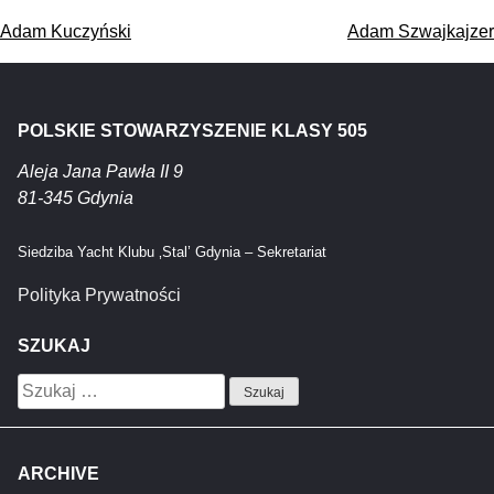
Nawigacja
Adam Kuczyński
Adam Szwajkajzer
wpisu
POLSKIE STOWARZYSZENIE KLASY 505
Aleja Jana Pawła II 9
81-345 Gdynia
Siedziba Yacht Klubu ‚Stal’ Gdynia – Sekretariat
Polityka Prywatności
SZUKAJ
Szukaj:
ARCHIVE