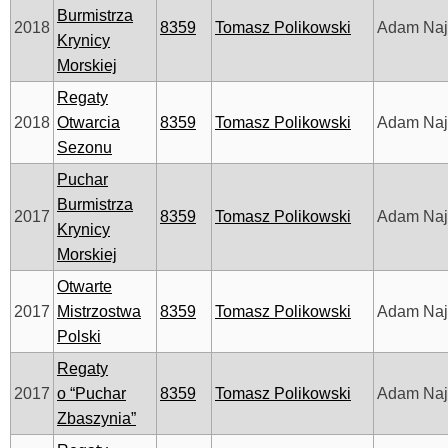
Burmistrza
2018
8359
Tomasz Polikowski
Adam Na
Krynicy
Morskiej
Regaty
2018
Otwarcia
8359
Tomasz Polikowski
Adam Na
Sezonu
Puchar
Burmistrza
2017
8359
Tomasz Polikowski
Adam Na
Krynicy
Morskiej
Otwarte
2017
Mistrzostwa
8359
Tomasz Polikowski
Adam Na
Polski
Regaty
2017
o “Puchar
8359
Tomasz Polikowski
Adam Na
Zbaszynia”