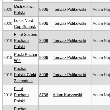
Mistrzostwa
2020
8906
Tomasz Polikowski
Adam Na
Polski
Lotos Nord
2020
8906
Tomasz Polikowski
Adam Na
Cup Gdańsk
Finał Sezonu
2019
Pucharu
8906
Tomasz Polikowski
Adam Na
Polski
Pucki Puchar
2019
8906
Tomasz Polikowski
Adam Na
505
Puchar
2019
Polski: Górki
8906
Tomasz Polikowski
Adam Na
Zachodnie
Finał
2018
Pucharu
8736
Adam Kuczyński
Adam Na
Polski
Puchar