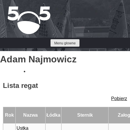
Przejdź
do
treści
Menu głowne
Adam Najmowicz
Lista regat
Pobierz
Rok
Nazwa
Łódka
Sternik
Załog
Ustka