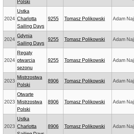
Polski
Ustka
2024
Charlotta
9255
Tomasz Polikowski
Adam Na
Sailing Days
Gdynia
2024
9255
Tomasz Polikowski
Adam Na
Sailing Days
Regaty
2024
otwarcia
9255
Tomasz Polikowski
Adam Na
sezonu
Mistrzostwa
2023
8906
Tomasz Polikowski
Adam Na
Polski
Otwarte
2023
Mistrzostwa
8906
Tomasz Polikowski
Adam Na
Polski
Ustka
2023
Charlotta
8906
Tomasz Polikowski
Adam Na
Sailing Days