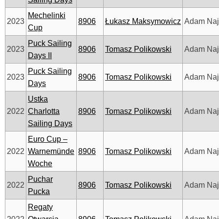
Mechelinki
2023
8906
Łukasz Maksymowicz
Adam Na
Cup
Puck Sailing
2023
8906
Tomasz Polikowski
Adam Na
Days II
Puck Sailing
2023
8906
Tomasz Polikowski
Adam Na
Days
Ustka
2022
Charlotta
8906
Tomasz Polikowski
Adam Na
Sailing Days
Euro Cup –
2022
Warnemünde
8906
Tomasz Polikowski
Adam Na
Woche
Puchar
2022
8906
Tomasz Polikowski
Adam Na
Pucka
Regaty