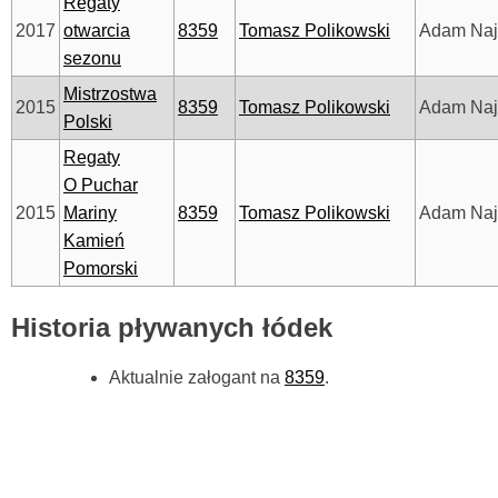
Regaty
2017
otwarcia
8359
Tomasz Polikowski
Adam Na
sezonu
Mistrzostwa
2015
8359
Tomasz Polikowski
Adam Na
Polski
Regaty
O Puchar
2015
Mariny
8359
Tomasz Polikowski
Adam Na
Kamień
Pomorski
Historia pływanych łódek
Aktualnie załogant na
8359
.