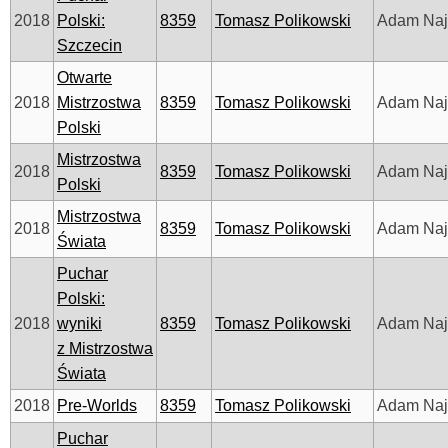
2018
Polski:
8359
Tomasz Polikowski
Adam Na
Szczecin
Otwarte
2018
Mistrzostwa
8359
Tomasz Polikowski
Adam Na
Polski
Mistrzostwa
2018
8359
Tomasz Polikowski
Adam Na
Polski
Mistrzostwa
2018
8359
Tomasz Polikowski
Adam Na
Świata
Puchar
Polski:
2018
wyniki
8359
Tomasz Polikowski
Adam Na
z Mistrzostwa
Świata
2018
Pre-Worlds
8359
Tomasz Polikowski
Adam Na
Puchar