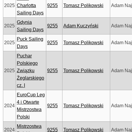
2025
Charlotta
9255
Tomasz Polikowski
Adam Na
Sailing Days
Gdynia
2025
9255
Adam Kuczyński
Adam Na
Sailing Days
Puck Sailing
2025
9255
Tomasz Polikowski
Adam Na
Days
Puchar
Polskiego
2025
Związku
9255
Tomasz Polikowski
Adam Na
Żeglarskiego
cz. I
EuroCup Leg
4 i Otwarte
2024
9255
Tomasz Polikowski
Adam Na
Mistrzostwa
Polski
Mistrzostwa
2024
9255
Tomasz Polikowski
Adam Na