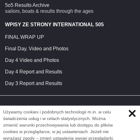
5o5 Results Archive
sailors, boats & results through the ages
WPISY ZE STRONY INTERNATIONAL 505
FINAL WRAP UP
Final Day. Video and Photos
Day 4 Video and Photos
Day 4 Report and Results
Day 3 Report and Results
Używamy cookies i podobnych technologii m.in. w celu
świadczenia usług i w celach statystycznych. Można
zmienić warunki przechowywania lub dostępu do plików
cookies w przeglądarce, w jej ustawieniach. Jeżeli nie
wyrażasz zgody – zmień ustawienia swojej przeglądarki.