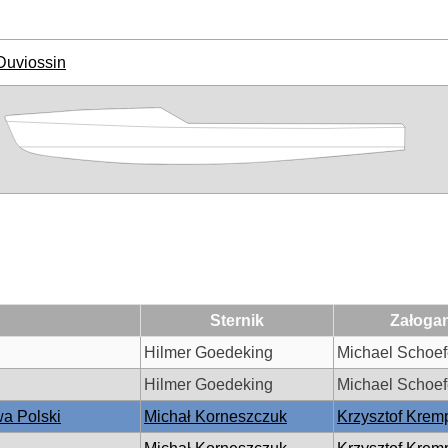
Duviossin
Sternik
Załoga
Hilmer Goedeking
Michael Schoef
Hilmer Goedeking
Michael Schoef
a Polski
Michał Korneszczuk
Krzysztof Krem