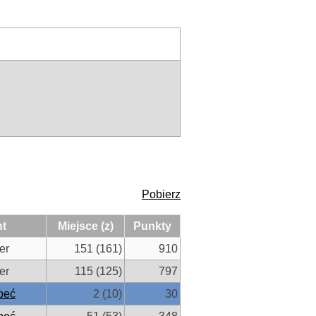
Pobierz
nt
Miejsce (z)
Punkty
er
151 (161)
910
er
115 (125)
797
peć
2 (10)
30