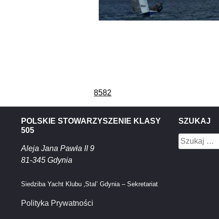
Nawigacja
8582
wpisu
POLSKIE STOWARZYSZENIE KLASY
SZUKAJ
505
Szukaj:
Aleja Jana Pawła II 9
81-345 Gdynia
Siedziba Yacht Klubu ‚Stal’ Gdynia – Sekretariat
Polityka Prywatności