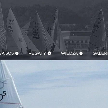
SA 5O5
REGATY
WIEDZA
GALER