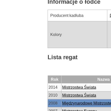
Informacje o łodce
Producent kadłuba
Kolory
Lista regat
Rok
Nazwa
2014
Mistrzostwa Świata
2010
Mistrzostwa Świata
2008
Międzynarodowe Mistrzostw