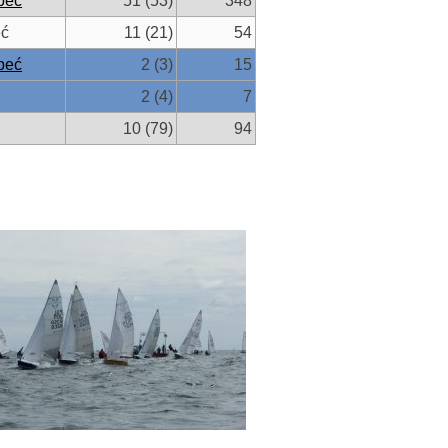
peć
51 (53)
348
eć
11 (21)
54
peć
2 (3)
15
2 (4)
7
10 (79)
94