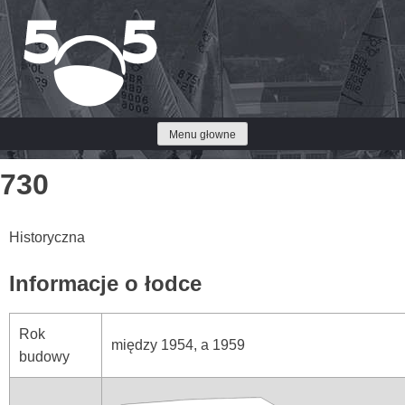
Przejdź
do
treści
Menu głowne
730
Historyczna
Informacje o łodce
Rok
między 1954, a 1959
budowy