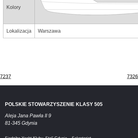
Kolory
Lokalizacja
Warszawa
Nawigacja
7237
7326
wpisu
POLSKIE STOWARZYSZENIE KLASY 505
Aleja Jana Pawła II 9
81-345 Gdynia