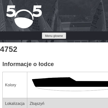
Przejdź
do
treści
Menu głowne
4752
Informacje o łodce
Kolory
Lokalizacja
Zbąszyń