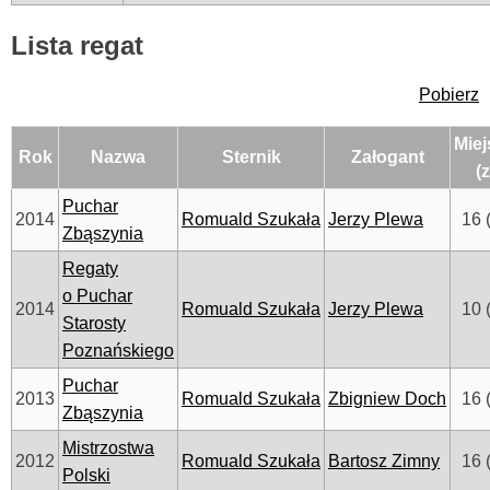
Lista regat
Pobierz
Miej
Rok
Nazwa
Sternik
Załogant
(z
Puchar
2014
Romuald Szukała
Jerzy Plewa
16 
Zbąszynia
Regaty
o Puchar
2014
Romuald Szukała
Jerzy Plewa
10 
Starosty
Poznańskiego
Puchar
2013
Romuald Szukała
Zbigniew Doch
16 
Zbąszynia
Mistrzostwa
2012
Romuald Szukała
Bartosz Zimny
16 
Polski