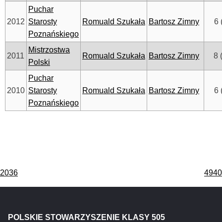
Puchar
2012
Starosty
Romuald Szukała
Bartosz Zimny
6 
Poznańskiego
Mistrzostwa
2011
Romuald Szukała
Bartosz Zimny
8 
Polski
Puchar
2010
Starosty
Romuald Szukała
Bartosz Zimny
6 
Poznańskiego
Nawigacja
2036
4940
wpisu
POLSKIE STOWARZYSZENIE KLASY 505