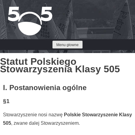
Przejdź
do
treści
Menu głowne
Statut Polskiego
Stowarzyszenia Klasy 505
I. Postanowienia ogólne
§1
Stowarzyszenie nosi nazwę
Polskie Stowarzyszenie Klasy
505
, zwane dalej Stowarzyszeniem.