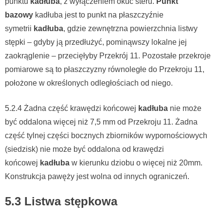
punktu
kadłuba
, z wyłączeniem okuć steru.
Punkt
bazowy
kadłuba jest to punkt na płaszczyźnie
symetrii
kadłuba
, gdzie zewnętrzna powierzchnia listwy
stępki – gdyby ją przedłużyć, pominąwszy lokalne jej
zaokrąglenie – przecięłyby Przekrój 11. Pozostałe przekroje
pomiarowe są to płaszczyzny równoległe do Przekroju 11,
położone w określonych odległościach od niego.
5.2.4 Żadna część krawędzi końcowej
kadłuba
nie może
być oddalona więcej niż 7,5 mm od Przekroju 11. Żadna
część tylnej części bocznych zbiorników wypornościowych
(siedzisk) nie może być oddalona od krawędzi
końcowej
kadłuba
w kierunku dziobu o więcej niż 20mm.
Konstrukcja pawęży jest wolna od innych ograniczeń.
5.3 Listwa stępkowa