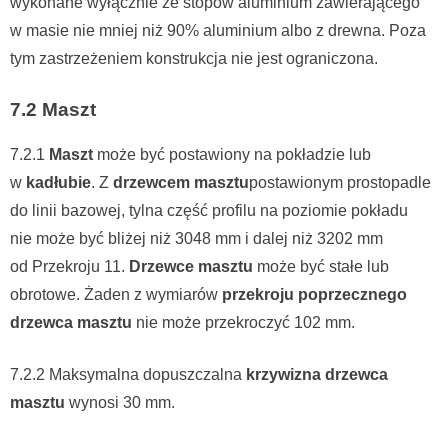
wykonane wyłącznie ze stopów aluminium zawierającego
w masie nie mniej niż 90% aluminium albo z drewna. Poza
tym zastrzeżeniem konstrukcja nie jest ograniczona.
7.2 Maszt
7.2.1
Maszt
może być postawiony na pokładzie lub
w
kadłubie
. Z
drzewcem masztu
postawionym prostopadle
do linii bazowej, tylna część profilu na poziomie pokładu
nie może być bliżej niż 3048 mm i dalej niż 3202 mm
od Przekroju 11.
Drzewce masztu
może być stałe lub
obrotowe. Żaden z wymiarów
przekroju poprzecznego
drzewca masztu
nie może przekroczyć 102 mm.
7.2.2 Maksymalna dopuszczalna
krzywizna drzewca
masztu
wynosi 30 mm.