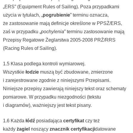
„ERS” (Equipment Rules of Sailing). Poza przypadkami
użycia w tytułach, „
pogrubienie
” terminu oznacza,
że zastosowanie mają definicje określone w PPSŻ/ERS,
zaś w przypadku „
pochylenia
” terminu zastosowanie mają
Przepisy Regatowe Żeglarstwa 2005-2008 PRŻ/RRS
(Racing Rules of Sailing).
1.5 Klasa podlega kontroli wymiarowej.
Wszystkie
łodzie
muszą być zbudowane, zmierzone
i zarejestrowane zgodnie z niniejszymi Przepisami.
Niniejsze przepisy zawierają niniejszy tekst oraz schematy
pomiarowe. W przypadku niezgodności (tekstu
i diagramów), ważniejszy jest tekst pisany.
1.6 Każda
łódź
posiadająca
certyfikat
czy też
każdy
żagiel
noszący
znacznik certyfikacji
datowane