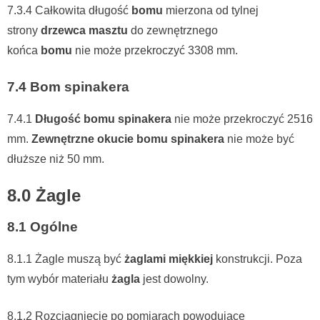
7.3.4 Całkowita długość
bomu
mierzona od tylnej
strony
drzewca masztu
do zewnętrznego
końca
bomu
nie może przekroczyć 3308 mm.
7.4 Bom spinakera
7.4.1
Długość bomu spinakera
nie może przekroczyć 2516
mm.
Zewnętrzne okucie bomu spinakera
nie może być
dłuższe niż 50 mm.
8.0 Żagle
8.1 Ogólne
8.1.1 Żagle muszą być
żaglami miękkiej
konstrukcji. Poza
tym wybór materiału
żagla
jest dowolny.
8.1.2 Rozciągnięcie po pomiarach powodujące