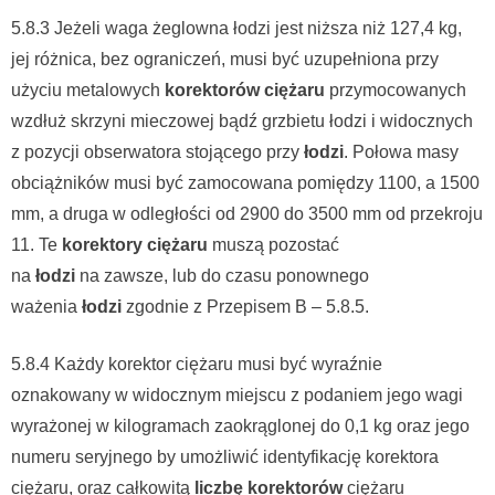
5.8.3 Jeżeli waga żeglowna łodzi jest niższa niż 127,4 kg,
jej różnica, bez ograniczeń, musi być uzupełniona przy
użyciu metalowych
korektorów ciężaru
przymocowanych
wzdłuż skrzyni mieczowej bądź grzbietu łodzi i widocznych
z pozycji obserwatora stojącego przy
łodzi
. Połowa masy
obciążników musi być zamocowana pomiędzy 1100, a 1500
mm, a druga w odległości od 2900 do 3500 mm od przekroju
11. Te
korektory ciężaru
muszą pozostać
na
łodzi
na zawsze, lub do czasu ponownego
ważenia
łodzi
zgodnie z Przepisem B – 5.8.5.
5.8.4 Każdy korektor ciężaru musi być wyraźnie
oznakowany w widocznym miejscu z podaniem jego wagi
wyrażonej w kilogramach zaokrąglonej do 0,1 kg oraz jego
numeru seryjnego by umożliwić identyfikację korektora
ciężaru, oraz całkowitą
liczbę korektorów
ciężaru