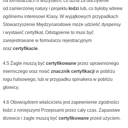
na formularzach o wszystkim, co uzna za odchylenie
od zamierzonej natury i projektu
łodzi
lub, co byłoby wbrew
ogólnemu interesowi Klasy. W wyjątkowych przypadkach
Stowarzyszenie Międzynarodowe może udzielić dyspensy
i wystawić certyfikat. Odstąpienie to musi być
zarejestrowane w formularzu rejestracyjnym
oraz
certyfikacie
.
4.5 Żagle muszą być
certyfikowane
przez uprawnionego
mierniczego oraz nosić
znacznik certyfikacji
w pobliżu
rogu halsowego, lub w przypadku spinakera w pobliżu
głowicy.
4.6 Obowiązkiem właściciela jest zapewnienie zgodności
łodzi z niniejszymi Przepisami przez cały czas. Zapasowe
drzewce i żagle muszą być
certyfikowane
przed użyciem.