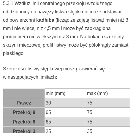
5.3.1 Wzdłuż linii centralnego przekroju wzdłużnego
od dziobnicy do pawęży listwa stępki nie może odstawać
od powierzchni
kadłuba
(licząc ze zdjętą listwą) mniej niż 3
mm i nie więcej niż 4,5 mm i może być zaokrąglona
promieniem nie większym niż 3 mm. Na bokach szczeliny
skrzyni mieczowej profil listwy może być półokrągły zamiast
płaskiego.
Szerokości listwy stępkowej muszą zawierać się
w następujących limitach:
min (mm)
max (mm)
Pawęż
30
75
Przekrój 9
65
75
Przekrój 6
65
75
Przekrój 3
25
35