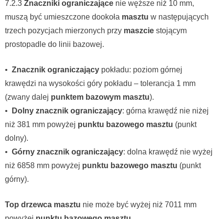
7.2.3
Znaczniki ograniczające
nie węższe niż 10 mm,
muszą być umieszczone dookoła
masztu
w następujących
trzech pozycjach mierzonych przy
maszcie
stojącym
prostopadle do linii bazowej.
•
Znacznik ograniczający
pokładu: poziom górnej
krawędzi na wysokości góry pokładu – tolerancja 1 mm
(zwany dalej
punktem bazowym masztu
).
•
Dolny znacznik ograniczający
: górna krawędź nie niżej
niż 381 mm powyżej
punktu bazowego masztu
(punkt
dolny).
•
Górny znacznik ograniczający
: dolna krawędź nie wyżej
niż 6858 mm powyżej
punktu bazowego masztu
(punkt
górny).
Top drzewca masztu
nie może być wyżej niż 7011 mm
powyżej
punktu bazowego masztu
.