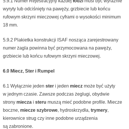
5.9.1 Numer Rejestracyjny każdej
łodzi
musi być wyraźnie
wyryty lub odciśnięty na pawęży, grzbiecie lub końcu
rufowym skrzyni mieczowej cyframi o wysokości minimum
18 mm.
5.9.2 Plakietka konstrukcji ISAF nosząca zarejestrowany
numer żagla powinna być przymocowana na pawęży,
grzbiecie lub końcu rufowym skrzyni mieczowej.
6.0 Miecz, Ster i Rumpel
6.1 Wyłącznie jeden
ster
i jeden
miecz
może być użyty
w jednym czasie. Zawsze podczas żeglugi, obydwie
strony
miecza
i
steru
muszą mieć podobne profile. Miecze
boczne,
miecze szybrowe
, hydroskrzydła,
trymery
,
kierownice strug czy inne podobne urządzenia
są zabronione.