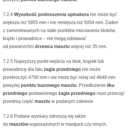
7.2.4
Wysokość podnoszenia spinakera
nie może być
większa niż 5955 mm i nie mniejsza niż 5054 mm. Żaden
z zamontowanych na stałe punktów mocowania bloków,
krążki i prowadnice – nie mogą odstawać
od powierzchni
drzewca masztu
więcej niż 35 mm.
7.2.5 Najwyższy punkt wejścia na blok, krążek lub
prowadnicę dla fału
żagla przedniego
nie może
przekroczyć 4750 mm i nie może być niżej niż 4648 mm
powyżej
punktu bazowego masztu
. Przedłużenie
liku
przedniego
postawionego
żagla przedniego
musi przeciąć
przednią część
masztu
w podanym zakresie
7.2.6 Podane wymiary odnoszą się także
do
masztów
wyposażonych w mastjack czy innych.