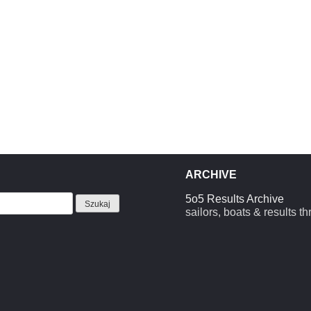
ARCHIVE
5o5 Results Archive
sailors, boats & results t