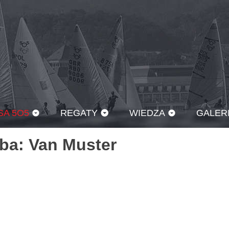
SA 5O5
REGATY
WIEDZA
GALER
uba:
Van Muster