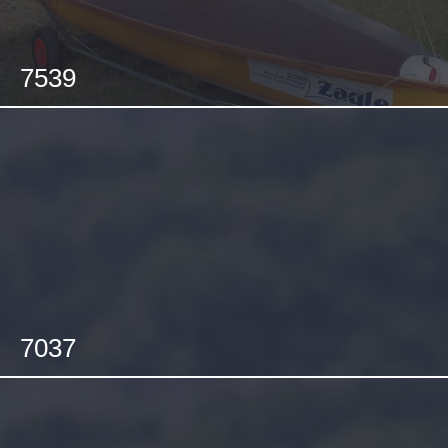
7539
7037