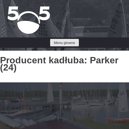
Przejdź
do
treści
Menu głowne
Producent kadłuba:
Parker
(24)