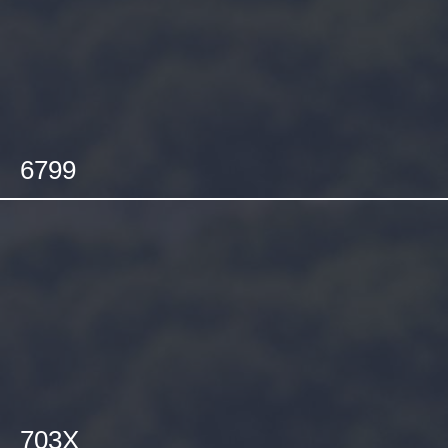
6799
703X