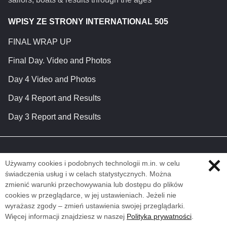
WPISY ZE STRONY INTERNATIONAL 505
FINAL WRAP UP
Final Day. Video and Photos
Day 4 Video and Photos
Day 4 Report and Results
Day 3 Report and Results
Używamy cookies i podobnych technologii m.in. w celu
świadczenia usług i w celach statystycznych. Można
zmienić warunki przechowywania lub dostępu do plików
cookies w przeglądarce, w jej ustawieniach. Jeżeli nie
wyrażasz zgody – zmień ustawienia swojej przeglądarki.
Więcej informacji znajdziesz w naszej
Polityka prywatności
.