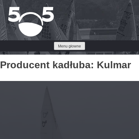
Przejdź
do
treści
Menu głowne
Producent kadłuba:
Kulmar