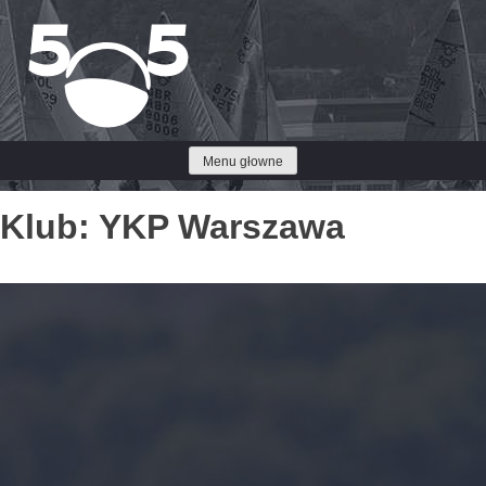
Przejdź
do
treści
Menu głowne
Klub:
YKP Warszawa