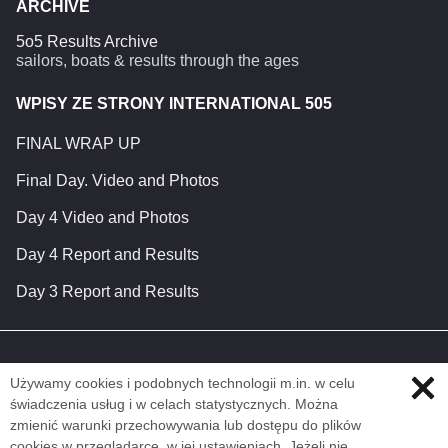
ARCHIVE
5o5 Results Archive
sailors, boats & results through the ages
WPISY ZE STRONY INTERNATIONAL 505
FINAL WRAP UP
Final Day. Video and Photos
Day 4 Video and Photos
Day 4 Report and Results
Day 3 Report and Results
Używamy cookies i podobnych technologii m.in. w celu
świadczenia usług i w celach statystycznych. Można
zmienić warunki przechowywania lub dostępu do plików
cookies w przeglądarce, w jej ustawieniach. Jeżeli nie