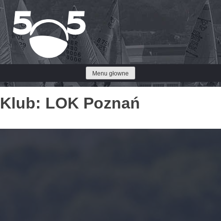
Przejdź
do
treści
Menu głowne
Klub:
LOK Poznań